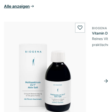
Alle anzeigen
BIOGENA E
BESTSELL
wishlist.add
Vitamin D3 
Reines Vita
praktischer