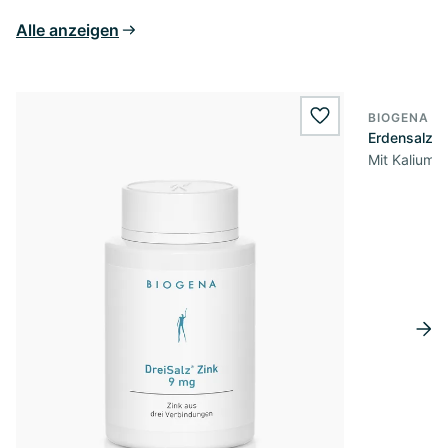
Alle anzeigen
BIOGENA E
wishlist.add
Erdensalz® 
Mit Kalium,