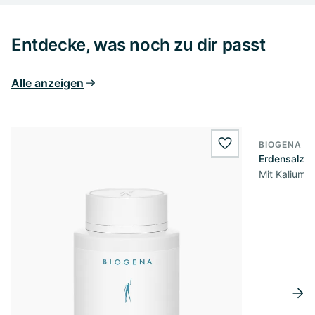
Entdecke, was noch zu dir passt
Alle anzeigen
BIOGENA E
wishlist.add
Erdensalz® 
Mit Kalium,