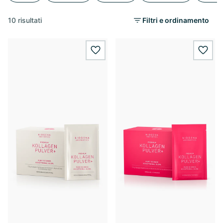
10 risultati
Filtri e ordinamento
wishlist.add
wishl