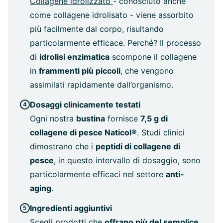
Collagene idrolizzato
- conosciuto anche
come collagene idrolisato - viene assorbito
più facilmente dal corpo, risultando
particolarmente efficace. Perché? Il processo
di
idrolisi enzimatica
scompone il collagene
in
frammenti più piccoli
, che vengono
assimilati rapidamente dall’organismo.
Dosaggi clinicamente testati
Ogni nostra
bustina
fornisce
7,5 g di
collagene di pesce Naticol®
. Studi clinici
dimostrano che i
peptidi di collagene di
pesce
, in questo intervallo di dosaggio, sono
particolarmente efficaci nel settore
anti-
aging
.
Ingredienti aggiuntivi
Scegli prodotti che
offrano più del semplice