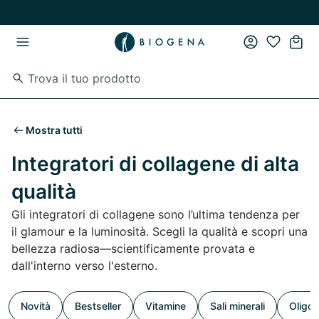
Vai al contenuto principale
Vai direttamente alla navigazione principale
Mostra tutti
Integratori di collagene di alta
qualità
Gli integratori di collagene sono l’ultima tendenza per
il glamour e la luminosità. Scegli la qualità e scopri una
bellezza radiosa—scientificamente provata e
dall'interno verso l'esterno.
Novità
Bestseller
Vitamine
Sali minerali
Oligoe