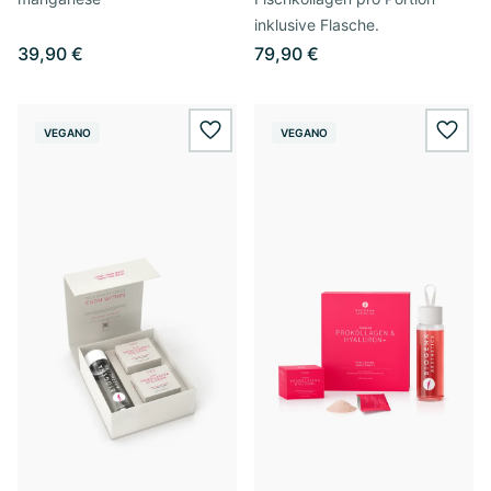
inklusive Flasche.
39,90 €
79,90 €
VEGANO
VEGANO
wishlist.add
wishl