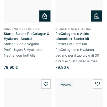
BIOGENA AESTHETICS
BIOGENA AESTHETICS
Starter Bundle ProCollagen &
ProCollagene e Acido
Hyaluron+ Neutral
Ialuronico+ Starter kit
Starter Bundle vegano
Starter Set Premium
ProCollagen & Hyaluron+
ProCollagene e Hyaluron+
Neutral con bottiglia
vegano per il tuo glow di 30
giorni al gusto ciliegia-rosa
79,90 €
79,90 €
VEGANO
wishlist.add
wishl