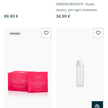
GREENIURONIC®. Gusto
neutro, per ogni momento.
89,90 €
34,90 €
VEGANO
wishlist.add
wishl