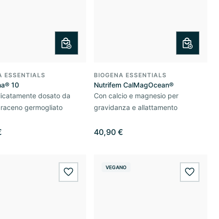
A ESSENTIALS
BIOGENA ESSENTIALS
na® 10
Nutrifem CalMagOcean®
licatamente dosato da
Con calcio e magnesio per
araceno germogliato
gravidanza e allattamento
€
40,90 €
VEGANO
wishlist.add
wishlis