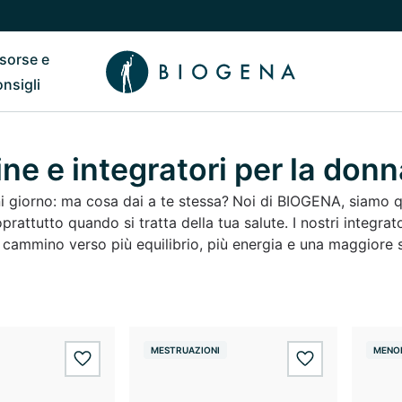
isorse e
ub
 il sottomenu di Chi siamo
Riavvia il sottomenu di Risorse e consigli
onsigli
ne e integratori per la donn
ni giorno: ma cosa dai a te stessa?
Noi di BIOGENA, siamo qui
oprattutto quando si tratta della tua salute. I nostri integr
l cammino verso più equilibrio, più energia e una maggiore 
MESTRUAZIONI
MENO
wishlist.add
wishlist.add