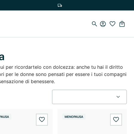
Spedizione gratuita a partire da 50 €
a
 per ricordartelo con dolcezza: anche tu hai il diritto
atori per le donne sono pensati per essere i tuoi compagni
sensazione di benessere.
PAUSA
MENOPAUSA
wishlist.add
wishlis