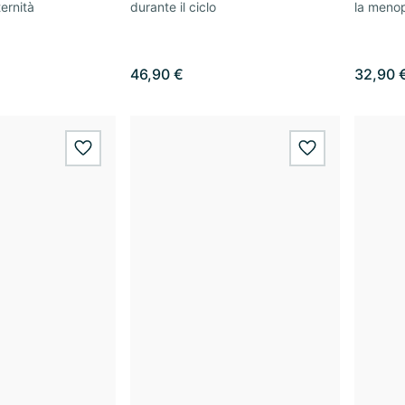
ernità
durante il ciclo
la meno
46,90 €
32,90 
wishlist.add
wishlist.add