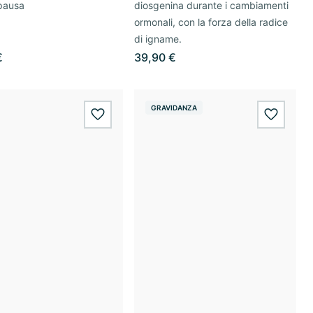
pausa
diosgenina durante i cambiamenti
ormonali, con la forza della radice
di igname.
€
39,90 €
GRAVIDANZA
wishlist.add
wishlis