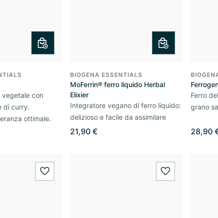
NTIALS
BIOGENA ESSENTIALS
BIOGEN
MoFerrin® ferro liquido Herbal
Ferroge
Elixier
o vegetale con
Ferro de
Integratore vegano di ferro liquido:
e di curry.
grano s
delizioso e facile da assimilare
leranza ottimale.
21,90 €
28,90 
wishlist.add
wishlist.add