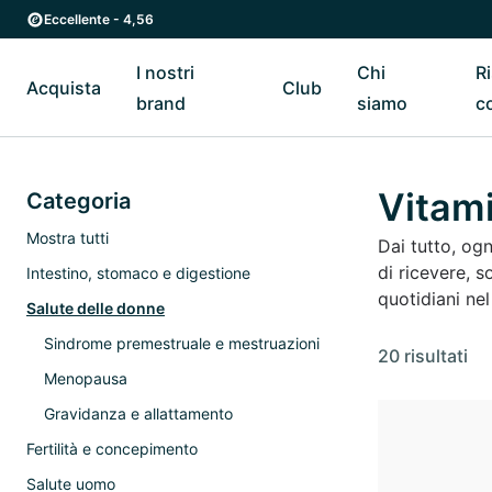
Vai al contenuto principale
Vai direttamente alla navigazione principale
Eccellente - 4,56
I nostri
Chi
R
Acquista
Club
Riavvia il sottomenu di Acquista
Riavvia il sottomenu di I nostri brand
Riavvia il sottomenu di Cl
Riavvia
brand
siamo
c
Vitami
Categoria
Mostra tutti
Dai tutto, og
di ricevere, s
Intestino, stomaco e digestione
quotidiani ne
Salute delle donne
Sindrome premestruale e mestruazioni
20 risultati
Menopausa
Gravidanza e allattamento
Fertilità e concepimento
Salute uomo