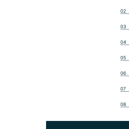
02 
03 
04 
05 
06 
07 
08 