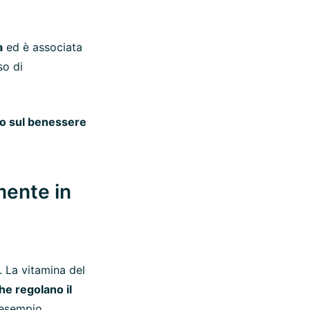
a
ed è associata
so di
to sul benessere
mente in
 La vitamina del
he regolano il
esempio