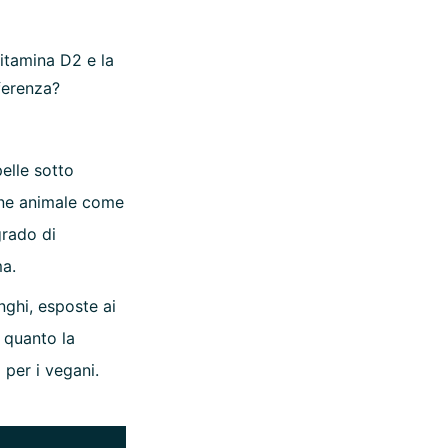
vitamina D2 e la
ferenza?
elle sotto
igine animale come
grado di
ma.
nghi, esposte ai
o quanto la
 per i vegani.