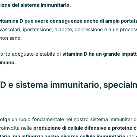
zione del sistema immunitario.
vitamina D può avere conseguenze anche di ampia portat
ovascolari, ipertensione, diabete, depressione e a un proces
non sano.
orto adeguato e stabile di
vitamina D ha un grande impat
 umano.
D e sistema immunitario, special
olge un ruolo fondamentale nel nostro sistema immunitario.
coinvolta nella
produzione di cellule difensive e proteine c
ario, ma influenza anche diverse cellule immunitarie
(ad 