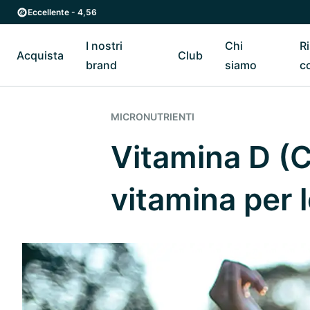
Vai al contenuto principale
Vai direttamente alla navigazione principale
Eccellente - 4,56
I nostri
Chi
R
Acquista
Club
Riavvia il sottomenu di Acquista
Riavvia il sottomenu di I nostri brand
Riavvia il sottomenu di Cl
Riavvia
brand
siamo
c
MICRONUTRIENTI
Vitamina D (C
vitamina per 