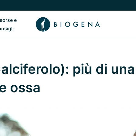
isorse e
ub
 il sottomenu di Chi siamo
Riavvia il sottomenu di Risorse e consigli
onsigli
alciferolo): più di un
le ossa