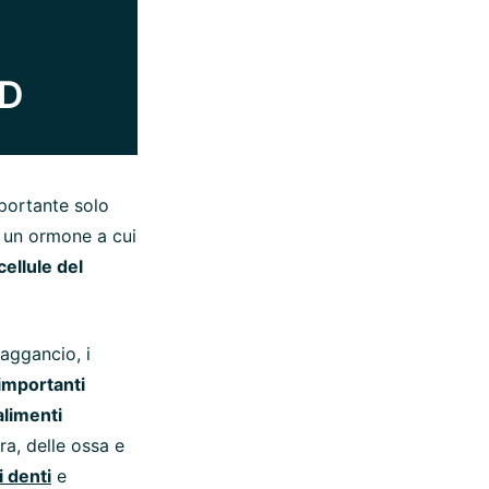
 D
mportante solo
à un ormone a cui
cellule del
i aggancio, i
 importanti
alimenti
a, delle ossa e
 denti
e