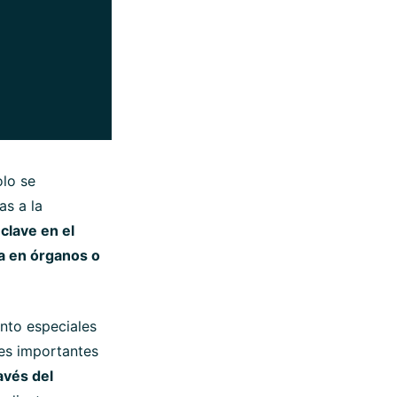
olo se
as a la
lave en el
ea en órganos o
ento especiales
nes importantes
avés del