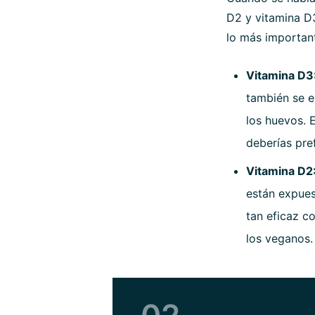
D2 y vitamina D3
lo más important
Vitamina D3
también se e
los huevos. 
deberías pref
Vitamina D2
están expuest
tan eficaz c
los veganos.