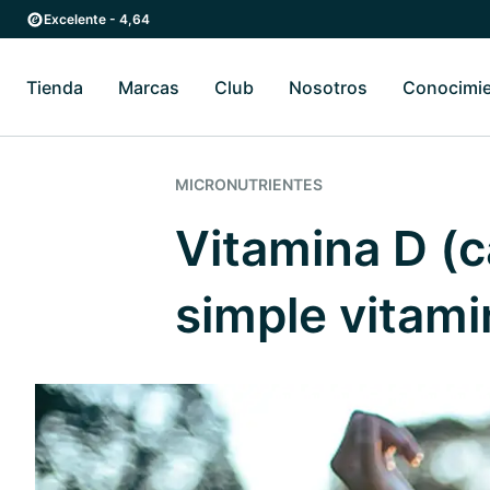
Ir al contenido principal
Ir a la navegación principal
Excelente - 4,64
Tienda
Marcas
Club
Nosotros
Conocimi
Alternar submenú de Tienda
Alternar submenú de Marcas
Alternar submenú 
MICRONUTRIENTES
Vitamina D (c
simple vitam