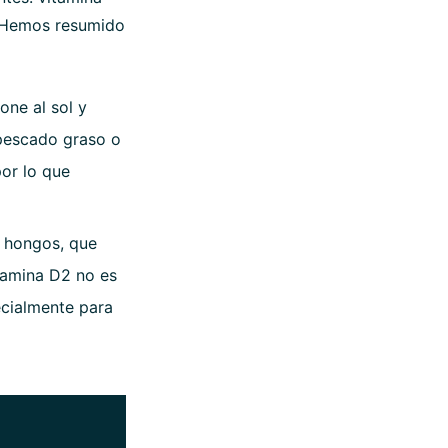
? Hemos resumido
one al sol y
 pescado graso o
por lo que
s hongos, que
itamina D2 no es
ecialmente para