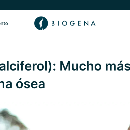
ento
de Nosotros
Alternar submenú de Conocimiento
alciferol): Mucho má
ina ósea