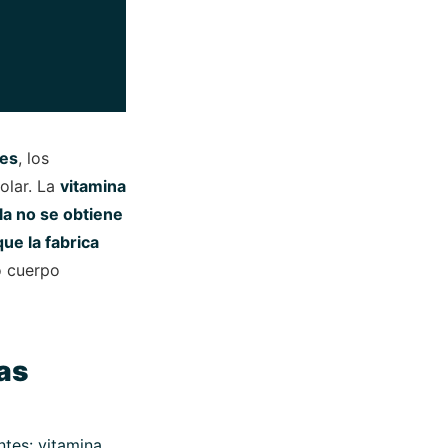
les
, los
olar. La
vitamina
la no se obtiene
ue la fabrica
o cuerpo
as
tes: vitamina