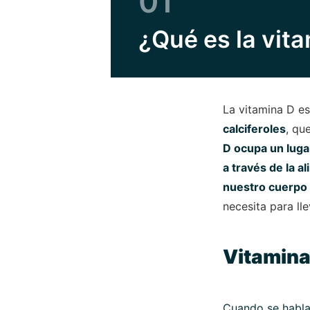
01
¿Qué es la vit
La vitamina D es
calciferoles
, qu
D ocupa un lugar
a través de la a
nuestro cuerpo
necesita para ll
Vitamina
Cuando se habla