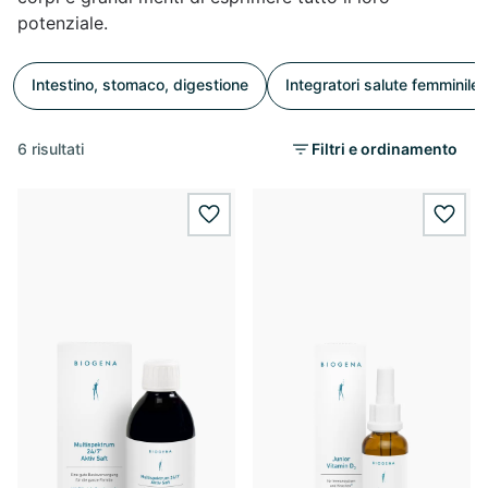
potenziale.
Intestino, stomaco, digestione
Integratori salute femminile
6 risultati
Filtri e ordinamento
wishlist.add
wishl