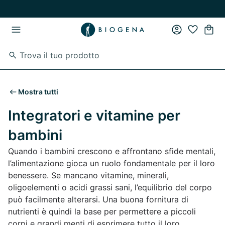
Vai al contenuto principale
Vai direttamente alla navigazione principale
Mostra tutti
Integratori e vitamine per
bambini
Quando i bambini crescono e affrontano sfide mentali,
l’alimentazione gioca un ruolo fondamentale per il loro
benessere. Se mancano vitamine, minerali,
oligoelementi o acidi grassi sani, l’equilibrio del corpo
può facilmente alterarsi. Una buona fornitura di
nutrienti è quindi la base per permettere a piccoli
corpi e grandi menti di esprimere tutto il loro