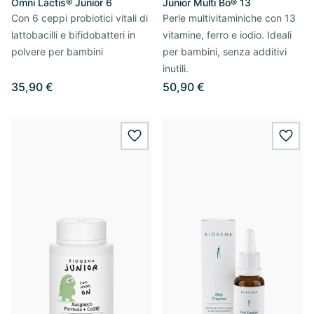
Omni Lactis® Junior 6
Junior Multi Bo® 13
Con 6 ceppi probiotici vitali di
Perle multivitaminiche con 13
lattobacilli e bifidobatteri in
vitamine, ferro e iodio. Ideali
polvere per bambini
per bambini, senza additivi
inutili.
35,90 €
50,90 €
wishlist.add
wishl