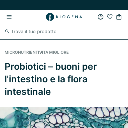
Vai al contenuto principale
Vai direttamente alla navigazione principale
MICRONUTRIENTI
VITA MIGLIORE
Probiotici – buoni per
l'intestino e la flora
intestinale