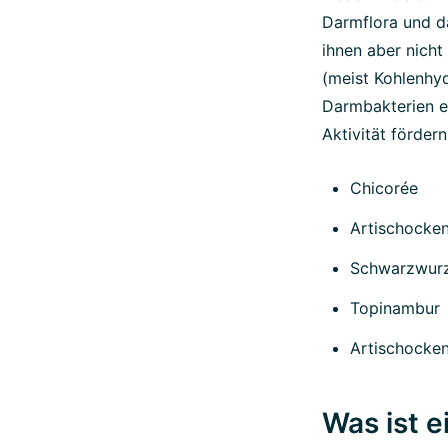
Darmflora und da
ihnen aber nich
(meist Kohlenhydr
Darmbakterien e
Aktivität förder
Chicorée
Artischocke
Schwarzwurz
Topinambur
Artischocke
Was ist e