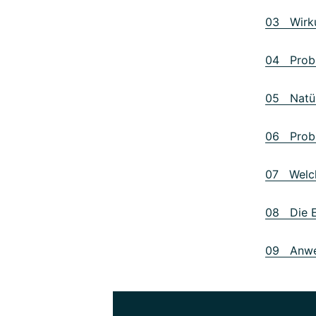
03 Wirku
04 Probi
05 Natürl
06 Probi
07 Welch
08 Die E
09 Anwen