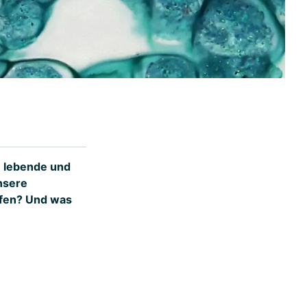
le lebende und
nsere
ifen? Und was