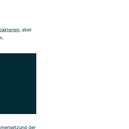
bakterien
, aber
n.
ammensetzung der