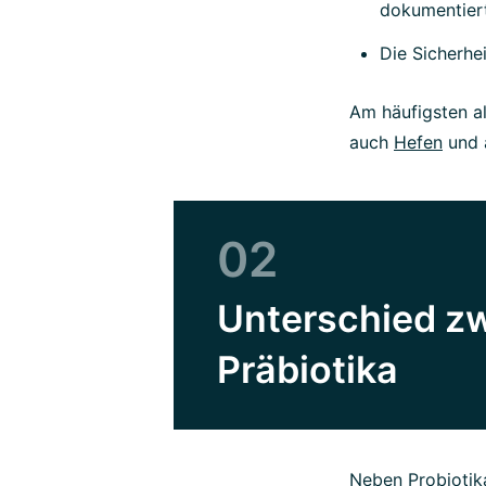
dokumentiert
Die Sicherhe
Am häufigsten a
auch
Hefen
und 
02
Unterschied zw
Präbiotika
Neben Probiotik