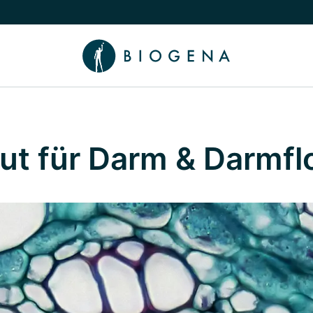
chalten
menü Wissen umschalten
gut für Darm & Darmfl