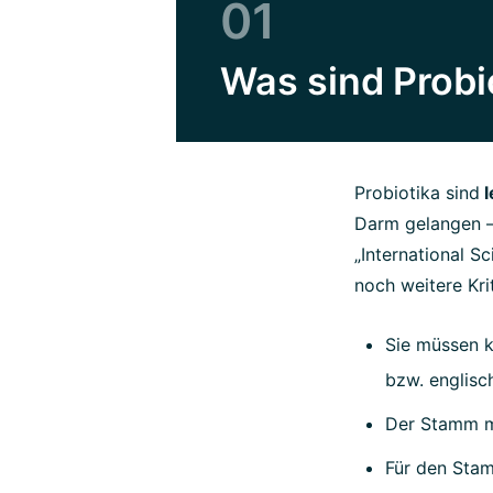
01
Was sind Probi
Probiotika sind
l
Darm gelangen 
„International S
noch weitere Krit
Sie müssen k
bzw. englis
Der Stamm mu
Für den Stam