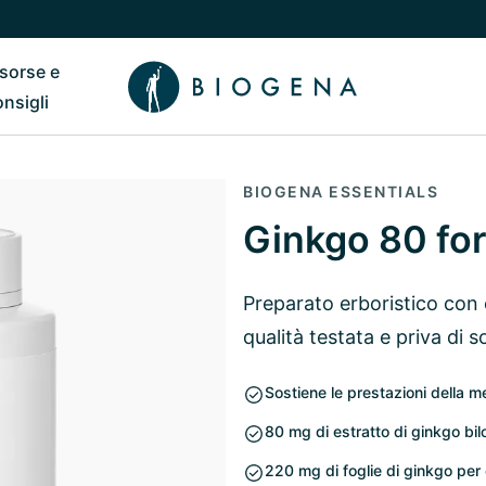
isorse e
ub
 il sottomenu di Chi siamo
Riavvia il sottomenu di Risorse e consigli
onsigli
BIOGENA ESSENTIALS
Ginkgo 80 for
Preparato erboristico con e
qualità testata e priva di 
Sostiene le prestazioni della me
80 mg di estratto di ginkgo bi
220 mg di foglie di ginkgo per