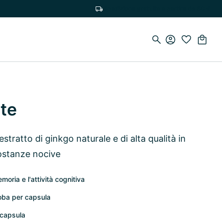
Spedizione gratuita a partire da 50 €
te
stratto di ginkgo naturale e di alta qualità in
sostanze nocive
moria e l'attività cognitiva
loba per capsula
 capsula