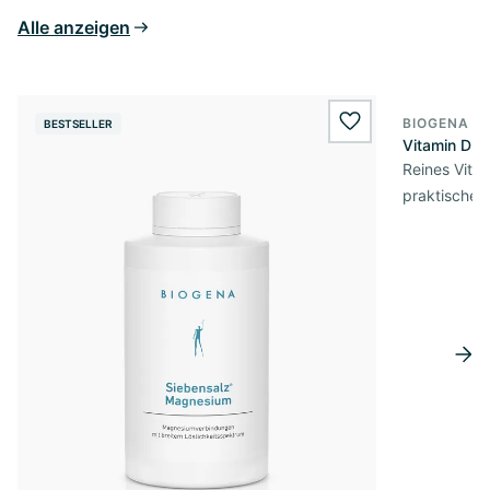
Alle anzeigen
BIOGENA E
BESTSELLER
BESTSELL
wishlist.add
Vitamin D3 
Reines Vita
praktischer