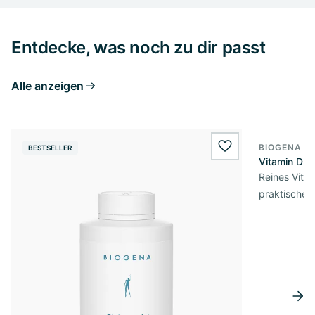
Entdecke, was noch zu dir passt
Alle anzeigen
BIOGENA E
BESTSELLER
BESTSELL
wishlist.add
Vitamin D3 
Reines Vita
praktischer