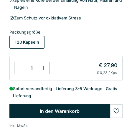
Spielt eine Rolle bei der Erhaltung von Haut, Haaren und
Nägeln
Zum Schutz vor oxidativem Stress
Packungsgröße
120 Kapseln
€ 27,90
€ 0,23 / Kps.
Sofort versandfertig
Lieferung 3-5 Werktage
Gratis
Lieferung
In den Warenkorb
wishlis
inkl. MwSt.