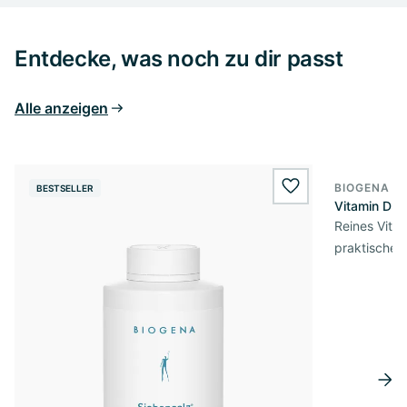
Entdecke, was noch zu dir passt
Alle anzeigen
BIOGENA E
BESTSELLER
BESTSELL
wishlist.add
Vitamin D3 
Reines Vita
praktischer