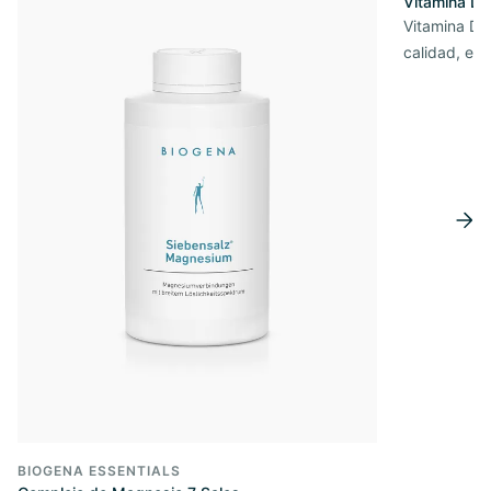
Vitamina D3
Vitamina D3 
calidad, en 
BIOGENA ESSENTIALS