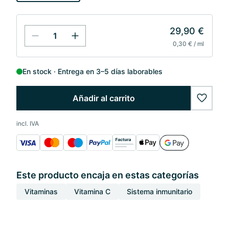
29,90 €
0,30 € / ml
En stock
Entrega en 3–5 días laborables
Añadir al carrito
wishlis
incl. IVA
Este producto encaja en estas categorías
Vitaminas
Vitamina C
Sistema inmunitario