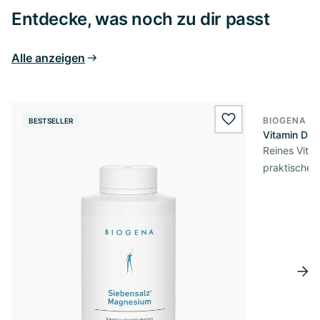
Entdecke, was noch zu dir passt
Alle anzeigen
BIOGENA E
BESTSELLER
BESTSELL
wishlist.add
Vitamin D3 
Reines Vita
praktischer