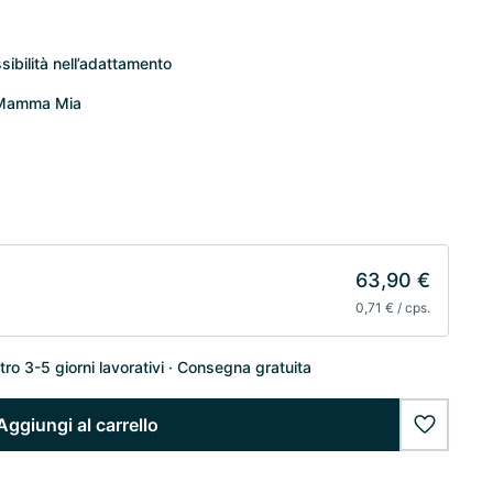
sibilità nell’adattamento
® Mamma Mia
63,90 €
0,71 € / cps.
o 3-5 giorni lavorativi
Consegna gratuita
Aggiungi al carrello
wishlist