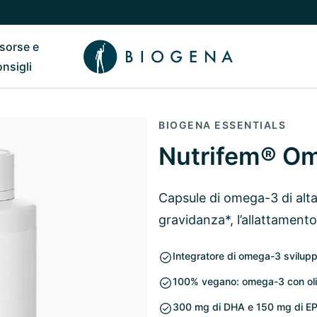
isorse e
ub
 il sottomenu di Chi siamo
Riavvia il sottomenu di Risorse e consigli
onsigli
BIOGENA ESSENTIALS
Nutrifem® O
Capsule di omega-3 di alta
gravidanza*, l’allattamen
Integratore di omega-3 svilupp
100% vegano: omega-3 con olio d
300 mg di DHA e 150 mg di EP