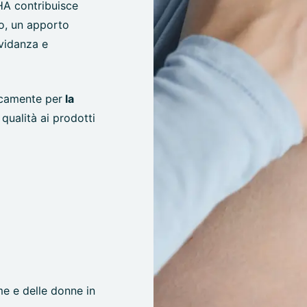
HA contribuisce
no, un apporto
avidanza e
icamente per
la
 qualità ai prodotti
e e delle donne in