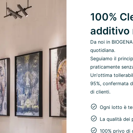
100% Cle
additivo
Da noi in BIOGENA,
quotidiana.
Seguiamo il princip
praticamente senza c
Un'ottima tollerab
95%, confermata da
di clienti.
Ogni lotto è t
La qualità dei p
100% privo di c