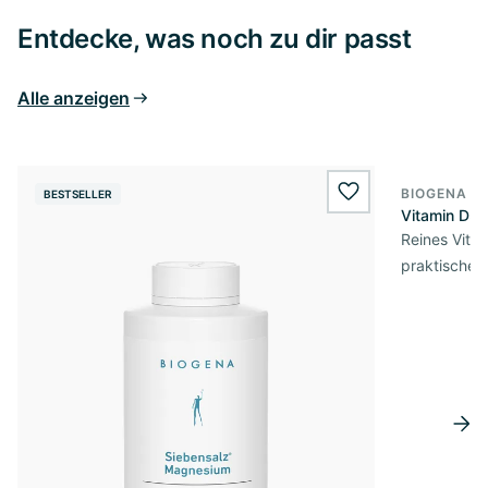
Entdecke, was noch zu dir passt
Alle anzeigen
BIOGENA E
BESTSELLER
BESTSELL
wishlist.add
Vitamin D3 
Reines Vita
praktischer