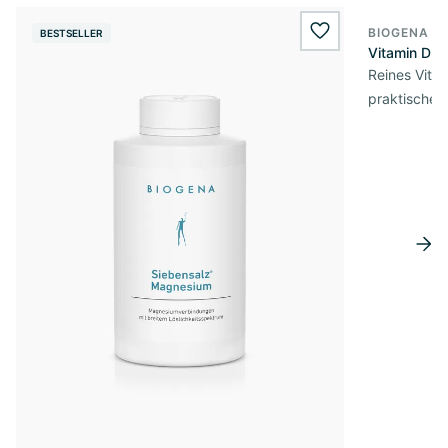
BIOGENA E
BESTSELLER
BESTSELL
wishlist.add
Vitamin D3 
Reines Vita
praktischer