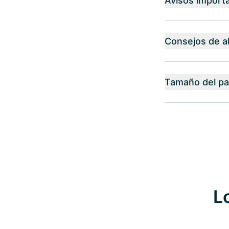
Avisos import
Consejos de 
Tamaño del p
L