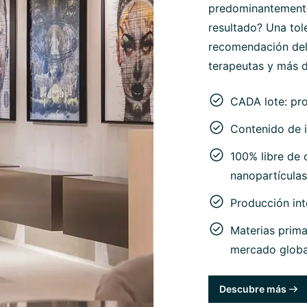
predominantemente 
resultado? Una tol
recomendación del
terapeutas y más d
CADA lote: pr
Contenido de i
100% libre de c
nanopartículas
Producción in
Materias prima
mercado globa
Descubre más