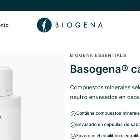
ento
de Nosotros
Alternar submenú de Conocimiento
BIOGENA ESSENTIALS
Basogena® c
Compuestos minerales sele
neutro envasados en cáps
Contiene compuestos minerales
Envasado en cápsulas de sabo
Favorece el equilibrio electrolít