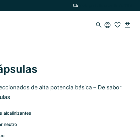
Envío gratuito a partir de 75 €
ápsulas
ccionados de alta potencia básica – De sabor
ulas
 alcalinizantes
r neutro
ico