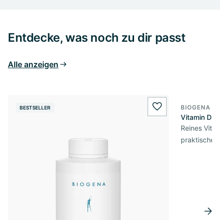
Entdecke, was noch zu dir passt
Alle anzeigen
BIOGENA E
BESTSELLER
BESTSELL
wishlist.add
Vitamin D3 
Reines Vita
praktischer