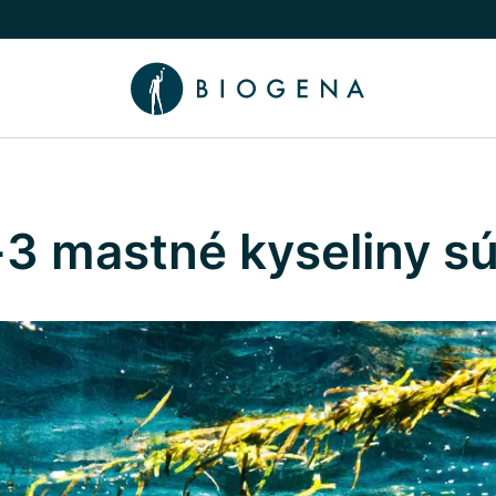
íbeh
núť podmenu Poradca
3 mastné kyseliny sú