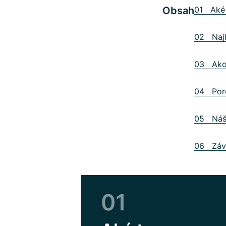
Obsah
01 Aké 
02 Najl
03 Ako 
04 Poro
05 Náš 
06 Záve
01