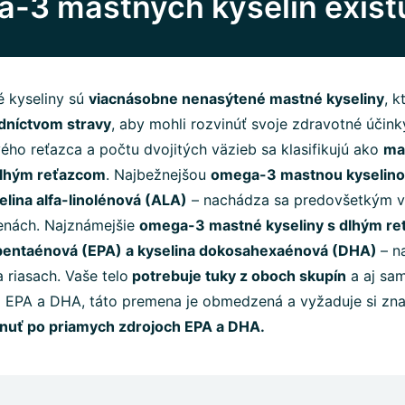
-3 mastných kyselín exist
 kyseliny sú
viacnásobne nenasýtené mastné kyseliny
, 
edníctvom stravy
, aby mohli rozvinúť svoje zdravotné účinky
vého reťazca a počtu dvojitých väzieb sa klasifikujú ako
ma
dlhým reťazcom
. Najbežnejšou
omega-3 mastnou kyselino
elina alfa-linolénová (ALA)
– nachádza sa predovšetkým v 
enách. Najznámejšie
omega-3 mastné kyseliny s dlhým r
apentaénová (EPA) a kyselina dokosahexaénová (DHA)
– n
 riasach. Vaše telo
potrebuje tuky z oboch skupín
a aj sa
 EPA a DHA, táto premena je obmedzená a vyžaduje si znač
nuť po priamych zdrojoch EPA a DHA.