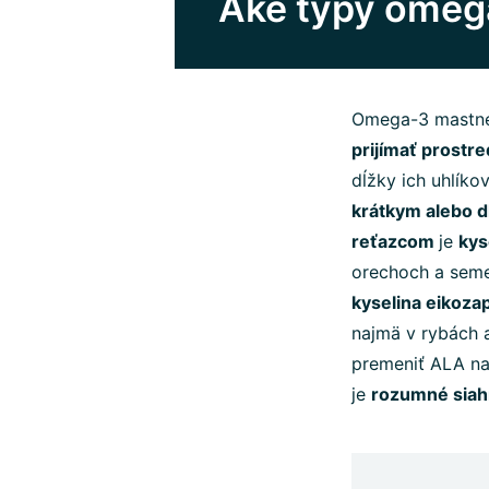
Aké typy omega
Omega-3 mastné
prijímať prostr
dĺžky ich uhlíko
krátkym alebo 
reťazcom
je
kys
orechoch a sem
kyselina eikoz
najmä v rybách a
premeniť ALA na
je
rozumné siah