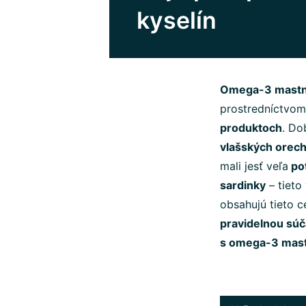
kyselín
Omega-3 mastné
prostredníctvom 
produktoch
. D
vlašských orech
mali jesť veľa
po
sardinky
– tieto
obsahujú tieto c
pravidelnou súč
s omega-3 mast