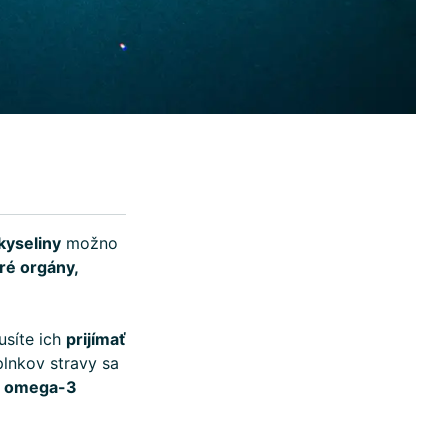
yseliny
možno
ré orgány,
usíte ich
prijímať
plnkov stravy sa
pe omega-3