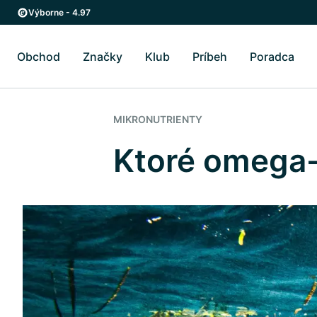
Skip to main content
Skip to main navigation
Výborne - 4.97
Obchod
Značky
Klub
Príbeh
Poradca
Prepnúť podmenu Obchod
Prepnúť podmenu Značky
Prepnúť podmenu Pr
Prep
MIKRONUTRIENTY
Ktoré omega-