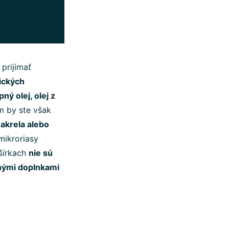
prijímať
ických
pný olej, olej z
 by ste však
makrela alebo
mikroriasy
 šírkach
nie sú
tnými doplnkami