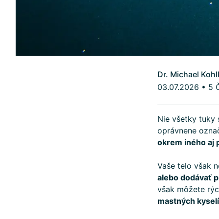
Dr. Michael Kohl
03.07.2026
•
5 
Nie všetky tuky 
oprávnene označ
okrem iného aj 
Vaše telo však n
alebo dodávať p
však môžete rýc
mastných kyselín