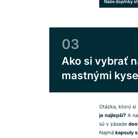
Naše doplnky st
03
Ako si vybrať 
mastnými kyse
Otázka, ktorú si
je najlepší?
A na
sú v zásade
dos
Najmä
kapsuly 