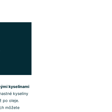
3
ými kyselinami
mastné kyseliny
 po oleje.
ich môžete