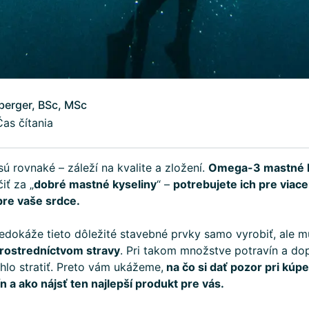
berger, BSc, MSc
Čas čítania
sú rovnaké – záleží na kvalite a zložení.
Omega-3 mastné k
iť za „
dobré mastné kyseliny
“ –
potrebujete ich pre viace
pre vaše srdce.
edokáže tieto dôležité stavebné prvky samo vyrobiť, ale m
rostredníctvom stravy
. Pri takom množstve potravín a do
hlo stratiť. Preto vám ukážeme,
na čo si dať pozor pri kú
 a ako nájsť ten najlepší produkt pre vás.