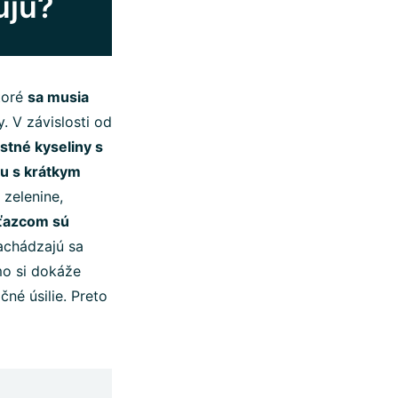
ujú?
ktoré
sa musia
. V závislosti od
stné kyseliny s
u s krátkym
zelenine,
eťazcom sú
achádzajú sa
mo si dokáže
né úsilie. Preto