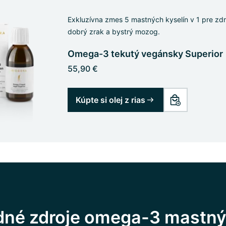
Exkluzívna zmes 5 mastných kyselín v 1 pre zd
dobrý zrak a bystrý mozog.
Omega-3 tekutý vegánsky Superior
55,90 €
Kúpte si olej z rias
odné zdroje omega-3 mastn