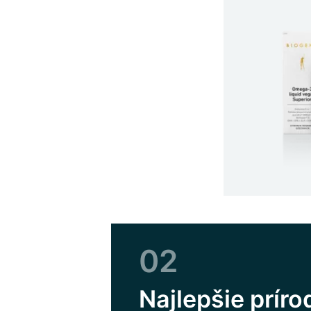
02
Najlepšie prír