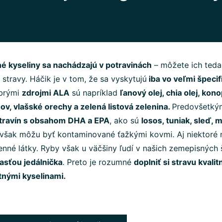
 kyseliny sa nachádzajú v potravinách
– môžete ich teda 
stravy. Háčik je v tom, že sa vyskytujú
iba vo veľmi špecif
obrými
zdrojmi ALA
sú napríklad
ľanový olej, chia olej, kono
ov, vlašské orechy a zelená listová zelenina.
Predovšetkým
travín s obsahom DHA a EPA
, ako sú
losos, tuniak, sleď, 
 však môžu byť kontaminované ťažkými kovmi. Aj niektoré 
enné látky. Ryby však u väčšiny ľudí v našich zemepisných
asťou jedálnička
. Preto je rozumné
doplniť si stravu kvali
nými kyselinami.