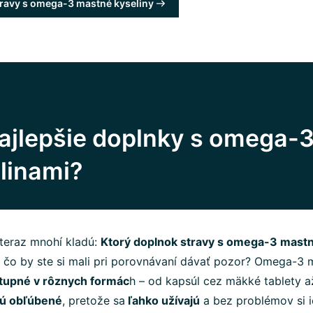
ravy s omega-3 mastné kyseliny
najlepšie doplnky s omega-
linami?
 teraz mnohí kladú:
Ktorý doplnok stravy s omega-3 mastn
 čo by ste si mali pri porovnávaní dávať pozor? Omega-3 
tupné v rôznych formác
h – od kapsúl cez mäkké tablety až
sú obľúbené
, pretože sa
ľahko užívajú
a bez problémov si 