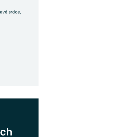
ravé srdce,
ých