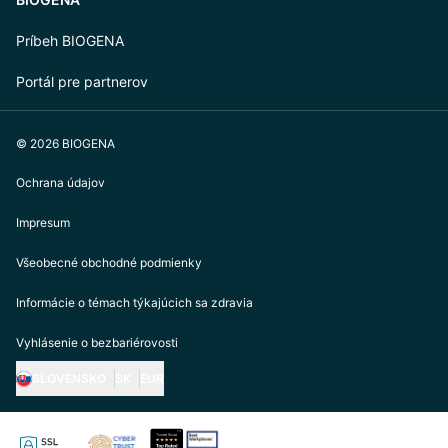
Príbeh BIOGENA
Portál pre partnerov
© 2026 BIOGENA
Ochrana údajov
Impresum
Všeobecné obchodné podmienky
Informácie o témach týkajúcich sa zdravia
Vyhlásenie o bezbariérovosti
SLOVENSKO
SK
EUR
https://biogena.com/de-at
https://biogena.com/de-de