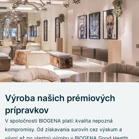
Výroba našich prémiových
prípravkov
V spoločnosti BIOGENA platí: kvalita nepozná
kompromisy. Od získavania surovín cez výskum a
vývoj až po vlastnú výrobu v BIOGENA Good Health