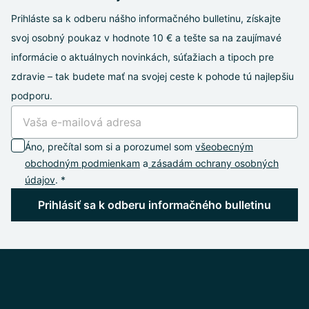
Prihláste sa k odberu nášho informačného bulletinu, získajte
svoj osobný poukaz v hodnote 10 € a tešte sa na zaujímavé
informácie o aktuálnych novinkách, súťažiach a tipoch pre
zdravie – tak budete mať na svojej ceste k pohode tú najlepšiu
podporu.
Áno, prečítal som si a porozumel som
všeobecným
obchodným podmienkam
a
zásadám ochrany osobných
údajov
. *
Prihlásiť sa k odberu informačného bulletinu