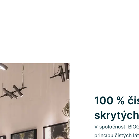
100 % či
skrytých
V spoločnosti BIO
princípu čistých l