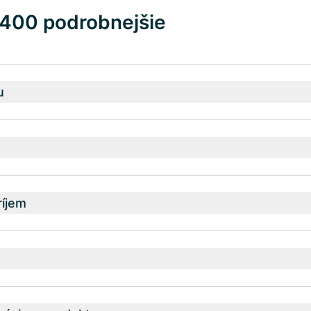
a 400 podrobnejšie
u
íjem