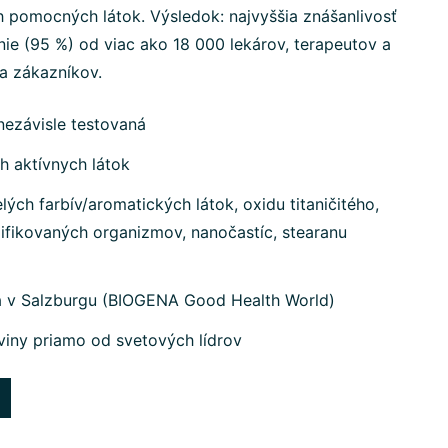
h pomocných látok. Výsledok: najvyššia znášanlivosť
ie (95 %) od viac ako 18 000 lekárov, terapeutov a
na zákazníkov.
nezávisle testovaná
h aktívnych látok
ých farbív/aromatických látok, oxidu titaničitého,
ifikovaných organizmov, nanočastíc, stearanu
a v Salzburgu (BIOGENA Good Health World)
viny priamo od svetových lídrov