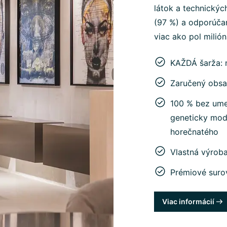
látok a technickýc
(97 %) a odporúčan
viac ako pol milió
KAŽDÁ šarža: 
Zaručený obsa
100 % bez umel
geneticky mod
horečnatého
Vlastná výrob
Prémiové suro
Viac informácií