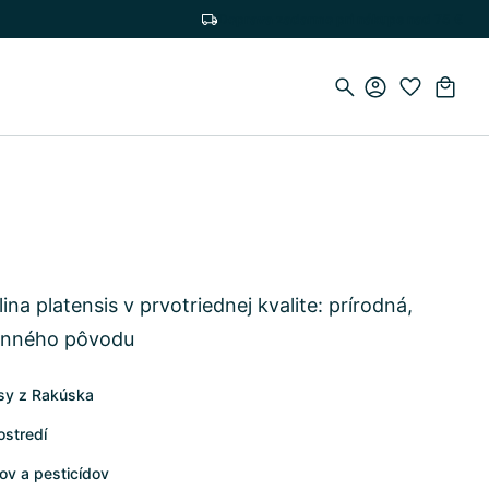
Doprava zadarmo pri nákupe nad 75 €
lina platensis v prvotriednej kvalite: prírodná,
linného pôvodu
asy z Rakúska
ostredí
ov a pesticídov