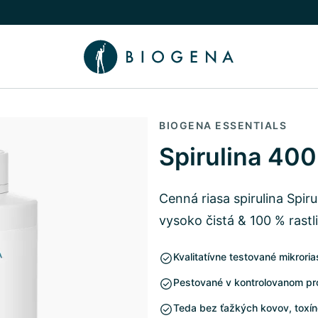
íbeh
núť podmenu Poradca
BIOGENA ESSENTIALS
Spirulina 400
Cenná riasa spirulina Spiru
vysoko čistá & 100 % rast
Kvalitatívne testované mikrori
Pestované v kontrolovanom pr
Teda bez ťažkých kovov, toxín