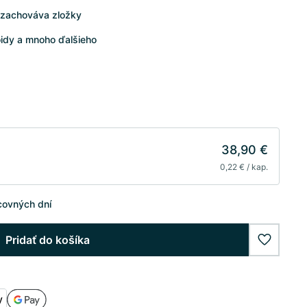
 zachováva zložky
oidy a mnoho ďalšieho
38,90 €
0,22 € / kap.
covných dní
Pridať do košíka
wishlist