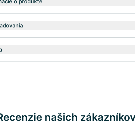
mácie o produkte
adovania
a
Recenzie našich zákazníko