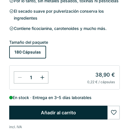
Por lo tanto, sin metales pesados, toxinas ni pesticidas
El secado suave por pulverización conserva los
ingredientes
Contiene ficocianina, carotenoides y mucho más.
Tamaño del paquete
180 Cápsulas
38,90 €
0,22 € / cápsulas
En stock
Entrega en 3–5 días laborables
Añadir al carrito
wishlis
incl. IVA