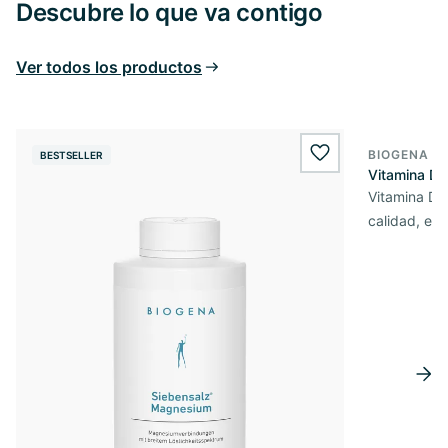
Descubre lo que va contigo
Ver todos los productos
BIOGENA E
BESTSELLER
BESTSELL
wishlist.add
Vitamina D3
Vitamina D3 
calidad, en 