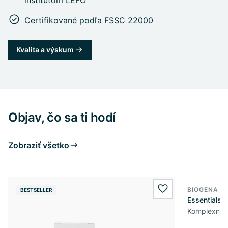
inštitútom LEFO
Certifikované podľa FSSC 22000
Kvalita a výskum
Objav, čo sa ti hodí
Zobraziť všetko
BIOGENA S
BESTSELLER
wishlist.add
Essentials
Komplexná p