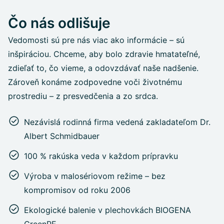
Čo nás odlišuje
Vedomosti sú pre nás viac ako informácie – sú
inšpiráciou. Chceme, aby bolo zdravie hmatateľné,
zdieľať to, čo vieme, a odovzdávať naše nadšenie.
Zároveň konáme zodpovedne voči životnému
prostrediu – z presvedčenia a zo srdca.
Nezávislá rodinná firma vedená zakladateľom Dr.
Albert Schmidbauer
100 % rakúska veda v každom prípravku
Výroba v malosériovom režime – bez
kompromisov od roku 2006
Ekologické balenie v plechovkách BIOGENA
GreenPE