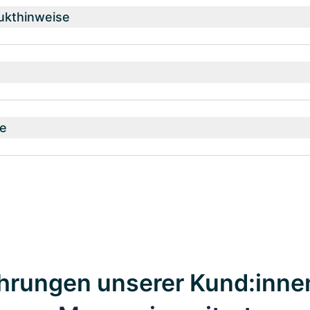
ukthinweise
e
hrungen unserer Kund:inne