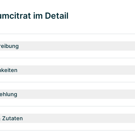
mcitrat im Detail
reibung
hkeiten
ehlung
& Zutaten