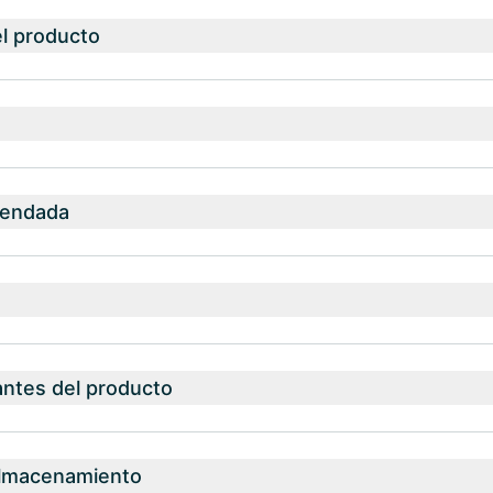
el producto
mendada
antes del producto
almacenamiento