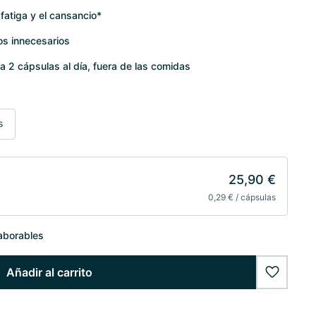
fatiga y el cansancio*
vos innecesarios
oma 2 cápsulas al día, fuera de las comidas
s
25,90 €
0,29 € / cápsulas
laborables
Añadir al carrito
wishlist