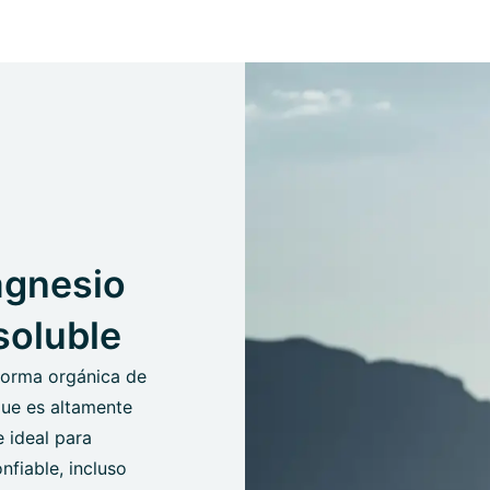
agnesio
soluble
forma orgánica de
que es altamente
e ideal para
nfiable, incluso