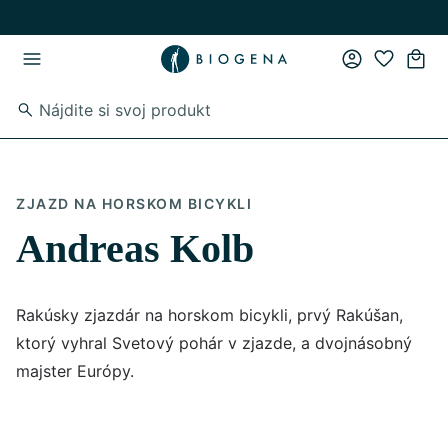
Skip to main content
Skip to main navigation
ZJAZD NA HORSKOM BICYKLI
Andreas Kolb
Rakúsky zjazdár na horskom bicykli, prvý Rakúšan,
ktorý vyhral Svetový pohár v zjazde, a dvojnásobný
majster Európy.