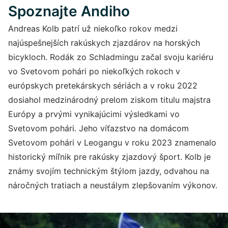
Spoznajte Andiho
Andreas Kolb patrí už niekoľko rokov medzi
najúspešnejších rakúskych zjazdárov na horských
bicykloch. Rodák zo Schladmingu začal svoju kariéru
vo Svetovom pohári po niekoľkých rokoch v
európskych pretekárskych sériách a v roku 2022
dosiahol medzinárodný prelom ziskom titulu majstra
Európy a prvými vynikajúcimi výsledkami vo
Svetovom pohári. Jeho víťazstvo na domácom
Svetovom pohári v Leogangu v roku 2023 znamenalo
historický míľnik pre rakúsky zjazdový šport. Kolb je
známy svojím technickým štýlom jazdy, odvahou na
náročných tratiach a neustálym zlepšovaním výkonov.