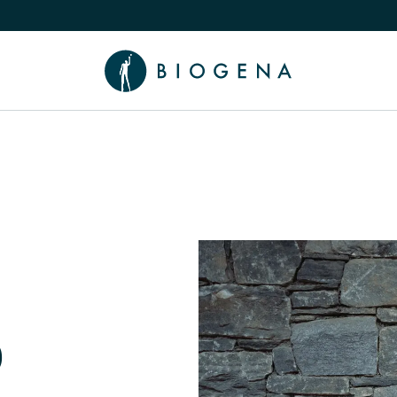
chalten
menü Wissen umschalten
b