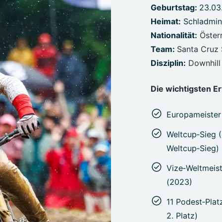
Geburtstag:
23.03
Heimat:
Schladming
Nationalität:
Öster
Team:
Santa Cruz 
Disziplin:
Downhill
Die wichtigsten Er
Europameister 
Weltcup‑Sieg (
Weltcup‑Sieg)
Vize‑Weltmeist
(2023)
11 Podest‑Plat
2. Platz)