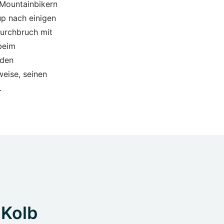
‑Mountainbikern
up nach einigen
Durchbruch mit
beim
 den
weise, seinen
.
 Kolb