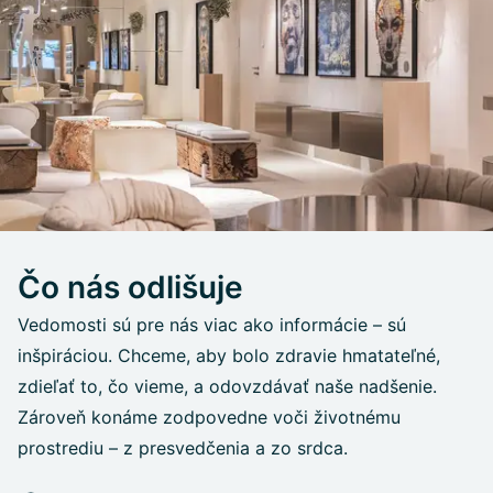
Čo nás odlišuje
Vedomosti sú pre nás viac ako informácie – sú
inšpiráciou. Chceme, aby bolo zdravie hmatateľné,
zdieľať to, čo vieme, a odovzdávať naše nadšenie.
Zároveň konáme zodpovedne voči životnému
prostrediu – z presvedčenia a zo srdca.