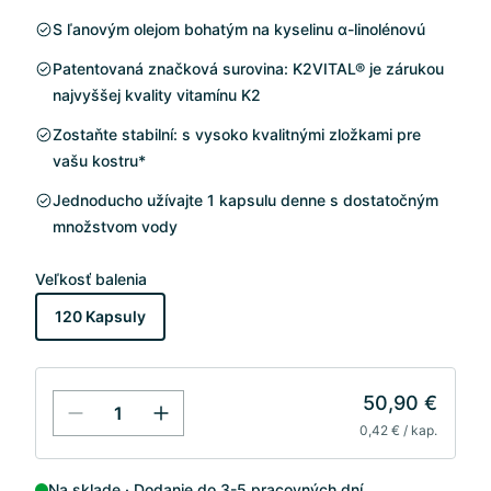
S ľanovým olejom bohatým na kyselinu α-linolénovú
Patentovaná značková surovina: K2VITAL® je zárukou
najvyššej kvality vitamínu K2
Zostaňte stabilní: s vysoko kvalitnými zložkami pre
vašu kostru*
Jednoducho užívajte 1 kapsulu denne s dostatočným
množstvom vody
Veľkosť balenia
120 Kapsuly
50,90 €
0,42 € / kap.
Na sklade
Dodanie do 3-5 pracovných dní