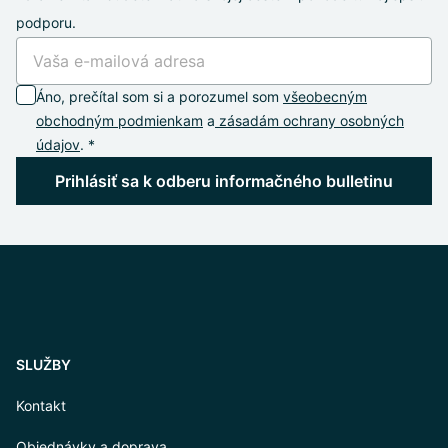
podporu.
Áno, prečítal som si a porozumel som
všeobecným
obchodným podmienkam
a
zásadám ochrany osobných
údajov
. *
Prihlásiť sa k odberu informačného bulletinu
SLUŽBY
Kontakt
Objednávky a doprava