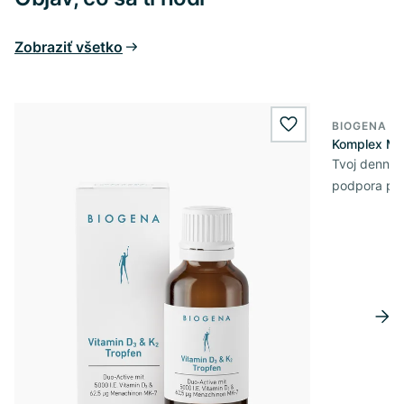
Zobraziť všetko
BIOGENA E
BESTSELL
wishlist.add
Komplex Ma
Tvoj denný 
podpora pre