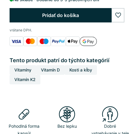
Pridať do košíka
wishlis
vrátane DPH.
Tento produkt patrí do týchto kategórií
Vitamíny
Vitamín D
Kosti a kĺby
Vitamín K2
Pohodlná forma
Bez lepku
Dobré
kapsúl
vstrebávanie v tele