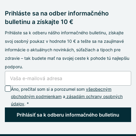
Prihláste sa na odber informačného
bulletinu a získajte 10 €
Prihláste sa k odberu nášho informačného bulletinu, získajte
svoj osobný poukaz v hodnote 10 € a tešte sa na zaujímavé
informácie o aktuálnych novinkách, súťažiach a tipoch pre
zdravie – tak budete mať na svojej ceste k pohode tú najlepšiu
podporu.
Áno, prečítal som si a porozumel som
všeobecným
obchodným podmienkam
a
zásadám ochrany osobných
údajov
. *
Prihlásiť sa k odberu informačného bulletinu