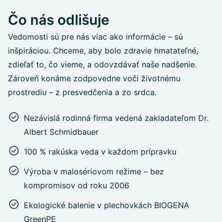
Čo nás odlišuje
Vedomosti sú pre nás viac ako informácie – sú
inšpiráciou. Chceme, aby bolo zdravie hmatateľné,
zdieľať to, čo vieme, a odovzdávať naše nadšenie.
Zároveň konáme zodpovedne voči životnému
prostrediu – z presvedčenia a zo srdca.
Nezávislá rodinná firma vedená zakladateľom Dr.
Albert Schmidbauer
100 % rakúska veda v každom prípravku
Výroba v malosériovom režime – bez
kompromisov od roku 2006
Ekologické balenie v plechovkách BIOGENA
GreenPE