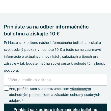
Prihláste sa na odber informačného
bulletinu a získajte 10 €
Prihláste sa k odberu nášho informačného bulletinu, získajte
svoj osobný poukaz v hodnote 10 € a tešte sa na zaujímavé
informácie o aktuálnych novinkách, súťažiach a tipoch pre
zdravie – tak budete mať na svojej ceste k pohode tú najlepšiu
podporu.
Áno, prečítal som si a porozumel som
všeobecným
obchodným podmienkam
a
zásadám ochrany osobných
údajov
. *
Prihlásiť sa k odberu informačného bulletinu