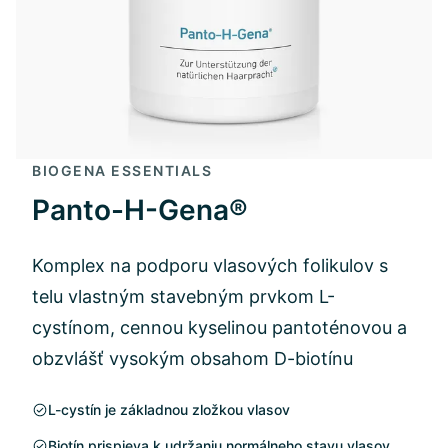
BIOGENA ESSENTIALS
Panto-H-Gena®
Komplex na podporu vlasových folikulov s
telu vlastným stavebným prvkom L-
cystínom, cennou kyselinou pantoténovou a
obzvlášť vysokým obsahom D-biotínu
L-cystín je základnou zložkou vlasov
Biotín prispieva k udržaniu normálneho stavu vlasov