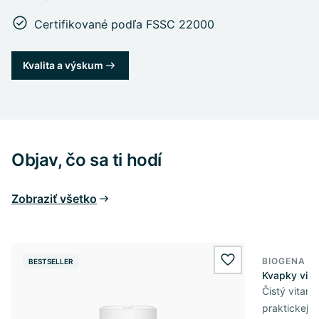
Certifikované podľa FSSC 22000
Kvalita a výskum
Objav, čo sa ti hodí
Zobraziť všetko
BIOGENA E
BESTSELLER
BESTSELL
wishlist.add
Kvapky vit
Čistý vitam
praktickej 