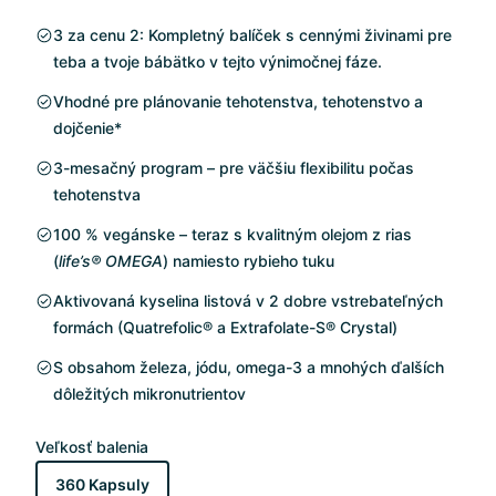
3 za cenu 2: Kompletný balíček s cennými živinami pre
teba a tvoje bábätko v tejto výnimočnej fáze.
Vhodné pre plánovanie tehotenstva, tehotenstvo a
dojčenie*
3-mesačný program – pre väčšiu flexibilitu počas
tehotenstva
100 % vegánske – teraz s kvalitným olejom z rias
(
life’s® OMEGA
) namiesto rybieho tuku
Aktivovaná kyselina listová v 2 dobre vstrebateľných
formách (Quatrefolic® a Extrafolate-S® Crystal)
S obsahom železa, jódu, omega-3 a mnohých ďalších
dôležitých mikronutrientov
Veľkosť balenia
360 Kapsuly