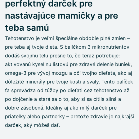
perfektný darček pre
nastávajúce mamičky a pre
teba samú
Tehotenstvo je veľmi špeciálne obdobie plné zmien –
pre teba aj tvoje dieťa. S balíčkom 3 mikronutrientov
dodáš svojmu telu presne to, čo teraz potrebuje:
aktivovanú kyselinu listovú pre zdravé delenie buniek,
omega-3 pre vývoj mozgu a očí tvojho dieťaťa, ako aj
dôležité minerály pre tvoje kosti a svaly. Tento balíček
ťa sprevádza od túžby po dieťati cez tehotenstvo až
po dojčenie a stará sa o to, aby si sa cítila silná a
dobre zásobená. Ideálny aj ako milý darček pre
priateľky alebo partnerky – pretože zdravie je najkrajší
darček, aký môžeš dať.