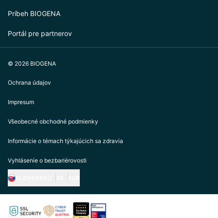
Príbeh BIOGENA
Portál pre partnerov
© 2026 BIOGENA
Ochrana údajov
Impresum
Všeobecné obchodné podmienky
Informácie o témach týkajúcich sa zdravia
Vyhlásenie o bezbariérovosti
SLOVENSKO
SK
EUR
https://biogena.com/de-at
https://biogena.com/de-de
https://biogena.com/de-ch