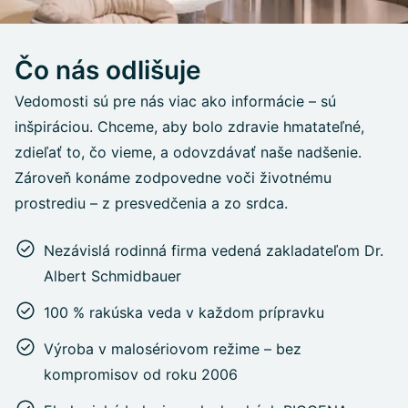
Čo nás odlišuje
Vedomosti sú pre nás viac ako informácie – sú
inšpiráciou. Chceme, aby bolo zdravie hmatateľné,
zdieľať to, čo vieme, a odovzdávať naše nadšenie.
Zároveň konáme zodpovedne voči životnému
prostrediu – z presvedčenia a zo srdca.
Nezávislá rodinná firma vedená zakladateľom Dr.
Albert Schmidbauer
100 % rakúska veda v každom prípravku
Výroba v malosériovom režime – bez
kompromisov od roku 2006