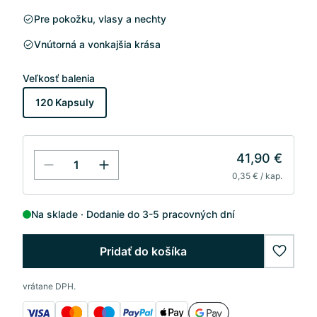
Pre pokožku, vlasy a nechty
Vnútorná a vonkajšia krása
Veľkosť balenia
120 Kapsuly
41,90 €
0,35 € / kap.
Na sklade
Dodanie do 3-5 pracovných dní
Pridať do košíka
wishlis
vrátane DPH.