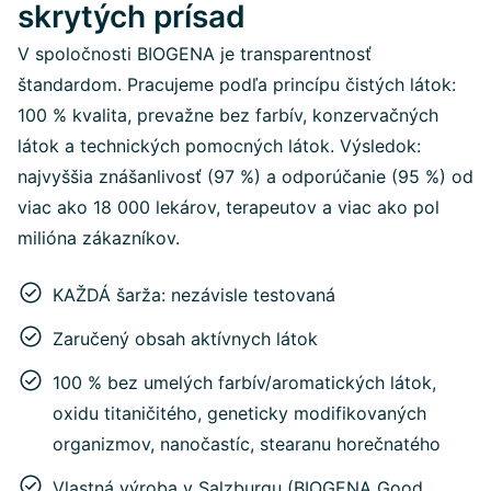
skrytých prísad
V spoločnosti BIOGENA je transparentnosť
štandardom. Pracujeme podľa princípu čistých látok:
100 % kvalita, prevažne bez farbív, konzervačných
látok a technických pomocných látok. Výsledok:
najvyššia znášanlivosť (97 %) a odporúčanie (95 %) od
viac ako 18 000 lekárov, terapeutov a viac ako pol
milióna zákazníkov.
KAŽDÁ šarža: nezávisle testovaná
Zaručený obsah aktívnych látok
100 % bez umelých farbív/aromatických látok,
oxidu titaničitého, geneticky modifikovaných
organizmov, nanočastíc, stearanu horečnatého
Vlastná výroba v Salzburgu (BIOGENA Good