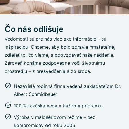
Čo nás odlišuje
Vedomosti sú pre nás viac ako informácie – sú
inšpiráciou. Chceme, aby bolo zdravie hmatateľné,
zdieľať to, čo vieme, a odovzdávať naše nadšenie.
Zároveň konáme zodpovedne voči životnému
prostrediu – z presvedčenia a zo srdca.
Nezávislá rodinná firma vedená zakladateľom Dr.
Albert Schmidbauer
100 % rakúska veda v každom prípravku
Výroba v malosériovom režime – bez
kompromisov od roku 2006