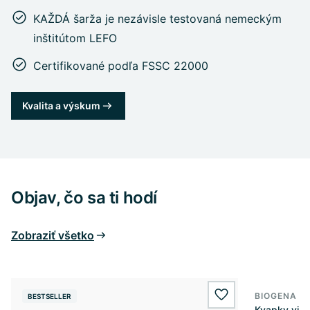
KAŽDÁ šarža je nezávisle testovaná nemeckým
inštitútom LEFO
Certifikované podľa FSSC 22000
Kvalita a výskum
Objav, čo sa ti hodí
Zobraziť všetko
BIOGENA E
BESTSELLER
BESTSELL
wishlist.add
Kvapky vit