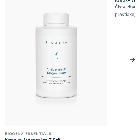
Čistý vitam
praktickej 
BIOGENA ESSENTIALS
Komplex Magnézium 7 Solí