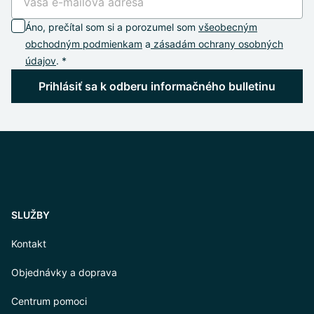
Áno, prečítal som si a porozumel som
všeobecným
obchodným podmienkam
a
zásadám ochrany osobných
údajov
. *
Prihlásiť sa k odberu informačného bulletinu
SLUŽBY
Kontakt
Objednávky a doprava
Centrum pomoci