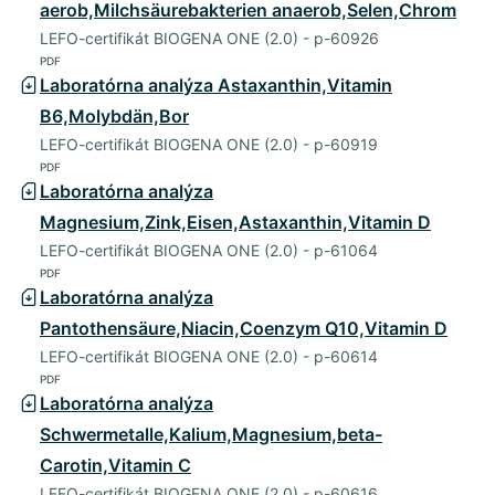
aerob,Milchsäurebakterien anaerob,Selen,Chrom
LEFO-certifikát BIOGENA ONE (2.0) - p-60926
PDF
Laboratórna analýza Astaxanthin,Vitamin
B6,Molybdän,Bor
LEFO-certifikát BIOGENA ONE (2.0) - p-60919
PDF
Laboratórna analýza
Magnesium,Zink,Eisen,Astaxanthin,Vitamin D
LEFO-certifikát BIOGENA ONE (2.0) - p-61064
PDF
Laboratórna analýza
Pantothensäure,Niacin,Coenzym Q10,Vitamin D
LEFO-certifikát BIOGENA ONE (2.0) - p-60614
PDF
Laboratórna analýza
Schwermetalle,Kalium,Magnesium,beta-
Carotin,Vitamin C
LEFO-certifikát BIOGENA ONE (2.0) - p-60616