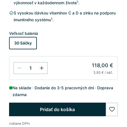
1
výkonnosť v každodennom živote
.
S vysokou dávkou vitamínov C a D a zinku na podporu
1
imunitného systému
.
Veľkosť balenia
30 Sáčky
118,00 €
3,93 € / sáč.
Na sklade
Dodanie do 3-5 pracovných dní
Doprava
zdarma
Pridať do košíka
wishlis
vrátane DPH.