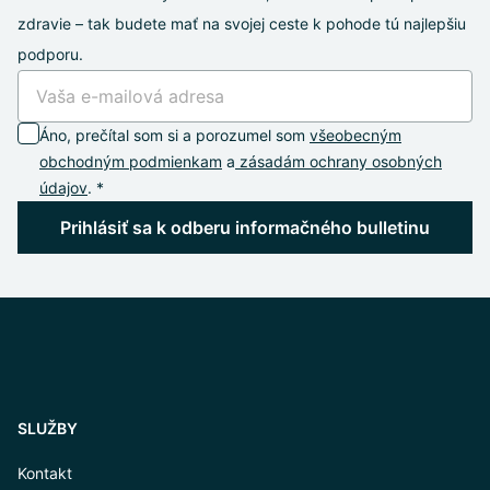
zdravie – tak budete mať na svojej ceste k pohode tú najlepšiu
podporu.
Áno, prečítal som si a porozumel som
všeobecným
obchodným podmienkam
a
zásadám ochrany osobných
údajov
. *
Prihlásiť sa k odberu informačného bulletinu
SLUŽBY
Kontakt