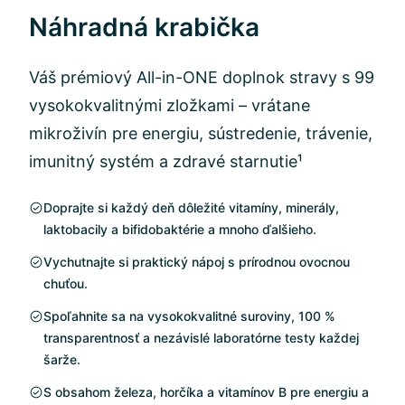
Náhradná krabička
Váš prémiový All-in-ONE doplnok stravy s 99
vysokokvalitnými zložkami – vrátane
mikroživín pre energiu, sústredenie, trávenie,
imunitný systém a zdravé starnutie¹
Doprajte si každý deň dôležité vitamíny, minerály,
laktobacily a bifidobaktérie a mnoho ďalšieho.
Vychutnajte si praktický nápoj s prírodnou ovocnou
chuťou.
Spoľahnite sa na vysokokvalitné suroviny, 100 %
transparentnosť a nezávislé laboratórne testy každej
šarže.
S obsahom železa, horčíka a vitamínov B pre energiu a