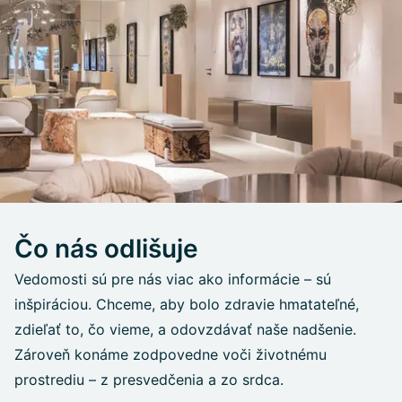
Čo nás odlišuje
Vedomosti sú pre nás viac ako informácie – sú
inšpiráciou. Chceme, aby bolo zdravie hmatateľné,
zdieľať to, čo vieme, a odovzdávať naše nadšenie.
Zároveň konáme zodpovedne voči životnému
prostrediu – z presvedčenia a zo srdca.