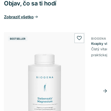
Objav, čo sa ti hodí
Zobraziť všetko
BIOGENA E
BESTSELLER
BESTSELL
wishlist.add
Kvapky vit
Čistý vitam
praktickej 