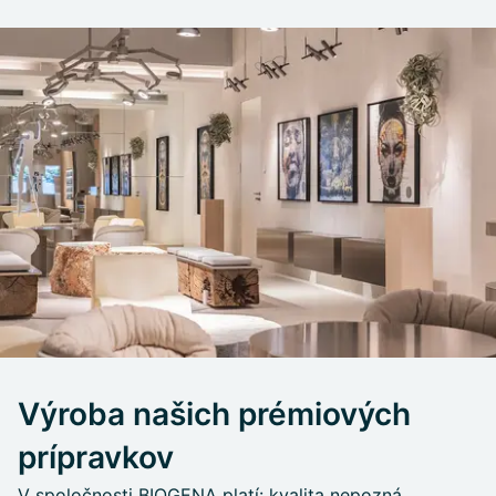
Výroba našich prémiových
prípravkov
V spoločnosti BIOGENA platí: kvalita nepozná