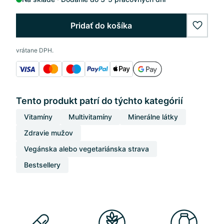
Pridať do košíka
wishlis
vrátane DPH.
Tento produkt patrí do týchto kategórií
Vitamíny
Multivitamíny
Minerálne látky
Zdravie mužov
Vegánska alebo vegetariánska strava
Bestsellery