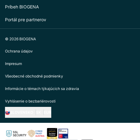
Príbeh BIOGENA
Portál pre partnerov
© 2026 BIOGENA
Ochrana údajov
Impresum
Všeobecné obchodné podmienky
Informácie o témach týkajúcich sa zdravia
Vyhlásenie o bezbariérovosti
SLOVENSKO
SK
EUR
https://biogena.com/de-at
https://biogena.com/de-de
https://biogena.com/de-ch