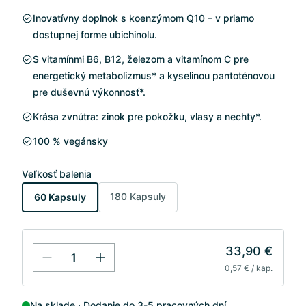
Inovatívny doplnok s koenzýmom Q10 – v priamo
dostupnej forme ubichinolu.
S vitamínmi B6, B12, železom a vitamínom C pre
energetický metabolizmus* a kyselinou pantoténovou
pre duševnú výkonnosť*.
Krása zvnútra: zinok pre pokožku, vlasy a nechty*.
100 % vegánsky
Veľkosť balenia
180 Kapsuly
60 Kapsuly
33,90 €
0,57 € / kap.
Na sklade
Dodanie do 3-5 pracovných dní