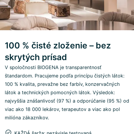
100 % čisté zloženie – bez
skrytých prísad
V spoločnosti BIOGENA je transparentnosť
štandardom. Pracujeme podľa princípu čistých látok:
100 % kvalita, prevažne bez farbív, konzervačných
látok a technických pomocných látok. Výsledok:
najvyššia znášanlivosť (97 %) a odporúčanie (95 %) od
viac ako 18 000 lekárov, terapeutov a viac ako pol
milióna zákazníkov.
KAŽDÁ šarža: nezávisle testovaná