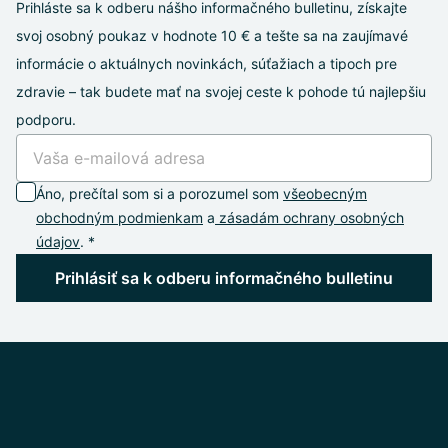
Prihláste sa k odberu nášho informačného bulletinu, získajte
svoj osobný poukaz v hodnote 10 € a tešte sa na zaujímavé
informácie o aktuálnych novinkách, súťažiach a tipoch pre
zdravie – tak budete mať na svojej ceste k pohode tú najlepšiu
podporu.
Áno, prečítal som si a porozumel som
všeobecným
obchodným podmienkam
a
zásadám ochrany osobných
údajov
. *
Prihlásiť sa k odberu informačného bulletinu