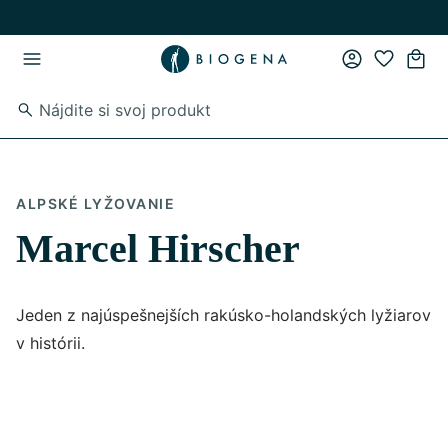
Skip to main content
Skip to main navigation
ALPSKÉ LYŽOVANIE
Marcel Hirscher
Jeden z najúspešnejších rakúsko-holandských lyžiarov
v histórii.