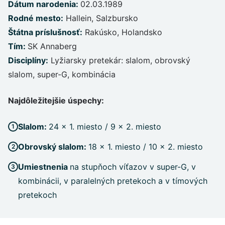
Dátum narodenia
:
02.03.1989
Rodné mesto
:
Hallein, Salzbursko
Štátna príslušnosť
:
Rakúsko, Holandsko
Tím
:
SK Annaberg
Disciplíny
:
Lyžiarsky pretekár: slalom, obrovský
slalom, super-G, kombinácia
Najdôležitejšie úspechy:
Slalom:
24 x 1. miesto / 9 x 2. miesto
Obrovský slalom:
18 x 1. miesto / 10 x 2. miesto
Umiestnenia
na stupňoch víťazov v super-G, v
kombinácii, v paralelných pretekoch a v tímových
pretekoch