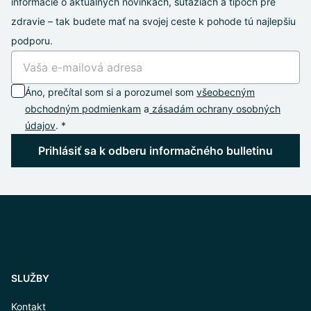
informácie o aktuálnych novinkách, súťažiach a tipoch pre
zdravie – tak budete mať na svojej ceste k pohode tú najlepšiu
podporu.
Áno, prečítal som si a porozumel som
všeobecným
obchodným podmienkam
a
zásadám ochrany osobných
údajov
. *
Prihlásiť sa k odberu informačného bulletinu
SLUŽBY
Kontakt