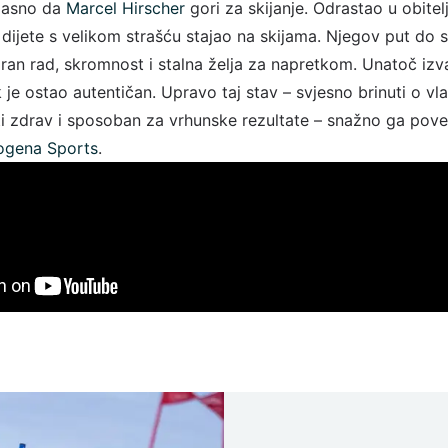
 jasno da
Marcel Hirscher
gori za skijanje. Odrastao u obitelj
o dijete s velikom strašću stajao na skijama. Njegov put do 
poran rad, skromnost i stalna želja za napretkom. Unatoč iz
 je ostao autentičan. Upravo taj stav – svjesno brinuti o vlas
i zdrav i sposoban za vrhunske rezultate – snažno ga pove
ogena Sports
.