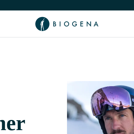
nama podizbornik
uči/isključi Znanje podizbornik
her