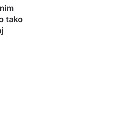
čnim
o tako
j