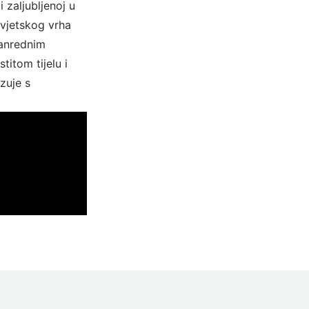
i zaljubljenoj u
svjetskog vrha
vanrednim
titom tijelu i
zuje s