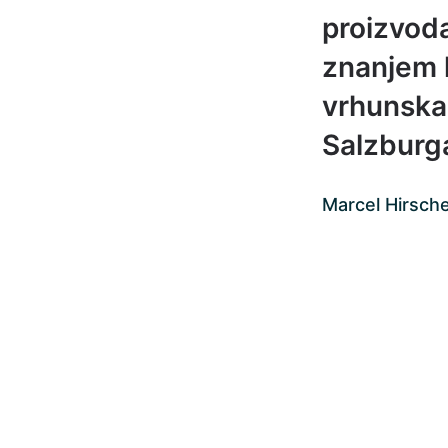
proizvoda
znanjem k
vrhunska 
Salzburg
Marcel Hirscher