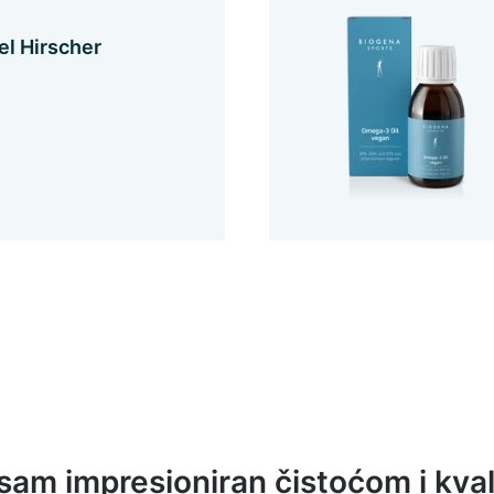
l Hirscher
sam impresioniran čistoćom i kva