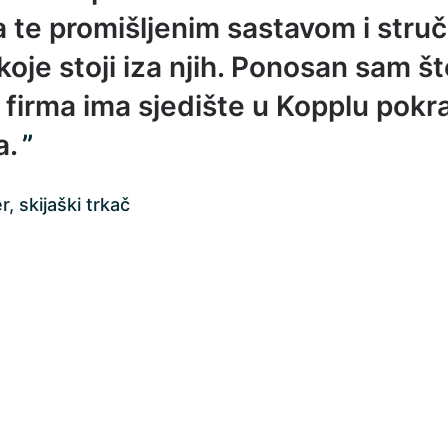
 te promišljenim sastavom i stru
oje stoji iza njih. Ponosan sam št
firma ima sjedište u Kopplu pokra
a.
, skijaški trkač