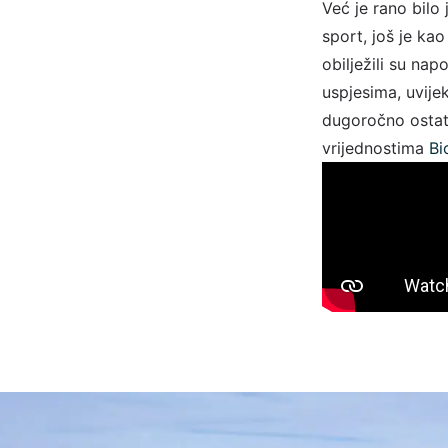
Već je rano bilo
sport, još je ka
obilježili su na
uspjesima, uvijek
dugoročno ostat
vrijednostima
Bi