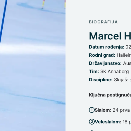
BIOGRAFIJA
Marcel H
Datum rođenja
:
02
Rodni grad
:
Hallei
Državljanstvo
:
Aus
Tim
:
SK Annaberg
Discipline
:
Skijaš:
Ključna postignuć
Slalom:
24 prva 
Veleslalom
:
18 