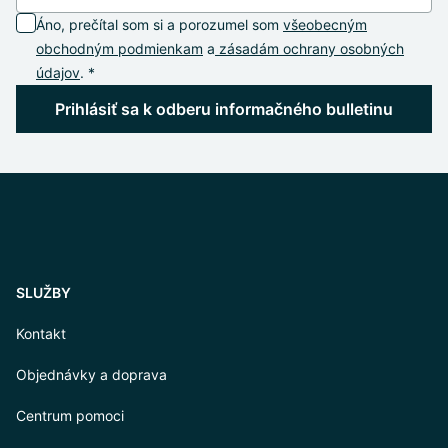
Áno, prečítal som si a porozumel som
všeobecným
obchodným podmienkam
a
zásadám ochrany osobných
údajov
. *
Prihlásiť sa k odberu informačného bulletinu
SLUŽBY
Kontakt
Objednávky a doprava
Centrum pomoci