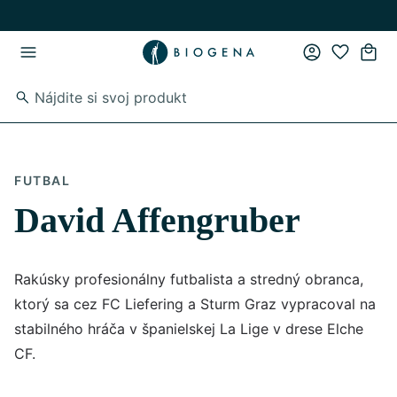
Skip to main content
Skip to main navigation
FUTBAL
David Affengruber
Rakúsky profesionálny futbalista a stredný obranca,
ktorý sa cez FC Liefering a Sturm Graz vypracoval na
stabilného hráča v španielskej La Lige v drese Elche
CF.