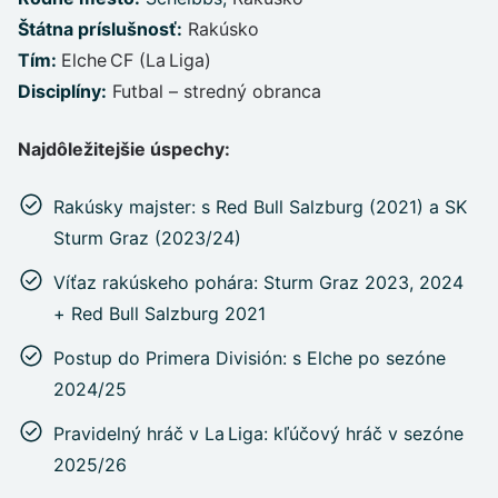
Štátna príslušnosť:
Rakúsko
Tím:
Elche CF (La Liga)
Disciplíny:
Futbal – stredný obranca
Najdôležitejšie úspechy:
Rakúsky majster: s Red Bull Salzburg (2021) a SK
Sturm Graz (2023/24)
Víťaz rakúskeho pohára: Sturm Graz 2023, 2024
+ Red Bull Salzburg 2021
Postup do Primera División: s Elche po sezóne
2024/25
Pravidelný hráč v La Liga: kľúčový hráč v sezóne
2025/26