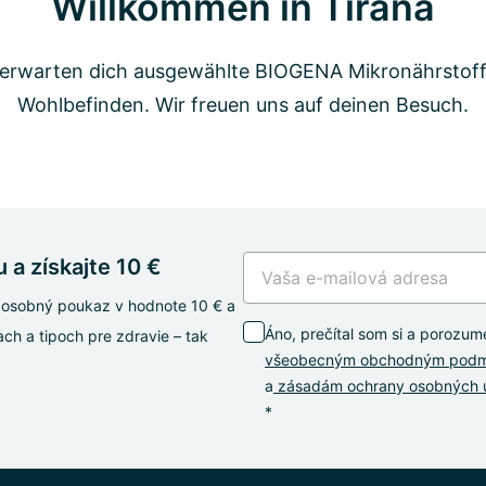
Willkommen in Tirana
 erwarten dich ausgewählte BIOGENA Mikronährstoff
Wohlbefinden. Wir freuen uns auf deinen Besuch.
 a získajte 10 €
oj osobný poukaz v hodnote 10 € a
Áno, prečítal som si a porozum
ch a tipoch pre zdravie – tak
všeobecným obchodným pod
a
zásadám ochrany osobných 
*