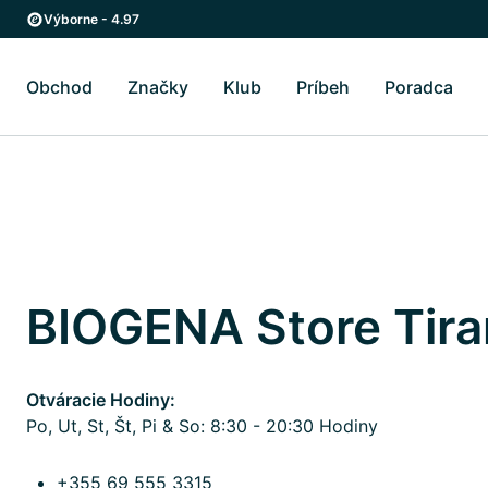
Skip to main content
Skip to main navigation
Výborne - 4.97
Obchod
Značky
Klub
Príbeh
Poradca
Prepnúť podmenu Obchod
Prepnúť podmenu Značky
Prepnúť podmenu Pr
Prep
BIOGENA Store Tira
Otváracie Hodiny:
Po, Ut, St, Št, Pi & So: 8:30 - 20:30 Hodiny
+355 69 555 3315