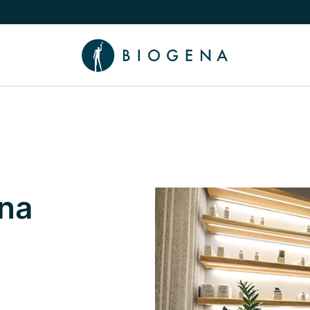
íbeh
núť podmenu Poradca
na