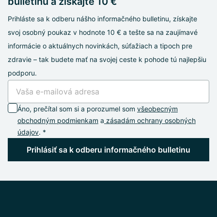
bulletinu a získajte 10 €
Prihláste sa k odberu nášho informačného bulletinu, získajte
svoj osobný poukaz v hodnote 10 € a tešte sa na zaujímavé
informácie o aktuálnych novinkách, súťažiach a tipoch pre
zdravie – tak budete mať na svojej ceste k pohode tú najlepšiu
podporu.
Áno, prečítal som si a porozumel som
všeobecným
obchodným podmienkam
a
zásadám ochrany osobných
údajov
. *
Prihlásiť sa k odberu informačného bulletinu