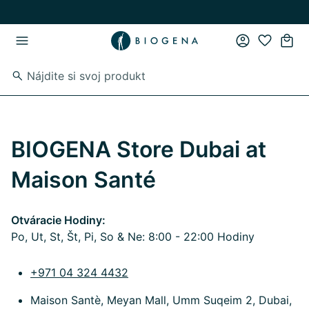
Skip to main content
Skip to main navigation
BIOGENA Store Dubai at
Maison Santé
Otváracie Hodiny:
Po, Ut, St, Št, Pi, So & Ne: 8:00 - 22:00 Hodiny
+971 04 324 4432
Maison Santè, Meyan Mall, Umm Suqeim 2, Dubai,