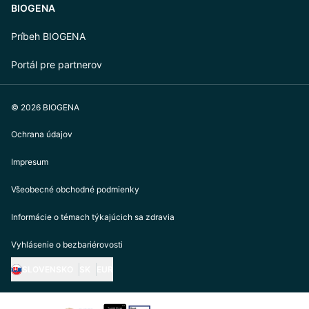
BIOGENA
Príbeh BIOGENA
Portál pre partnerov
© 2026 BIOGENA
Ochrana údajov
Impresum
Všeobecné obchodné podmienky
Informácie o témach týkajúcich sa zdravia
Vyhlásenie o bezbariérovosti
SLOVENSKO
SK
EUR
https://biogena.com/de-at
https://biogena.com/de-de