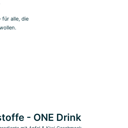
s
ür alle, die
wollen.
toffe - ONE Drink
gredients mit Apfel & Kiwi Geschmack