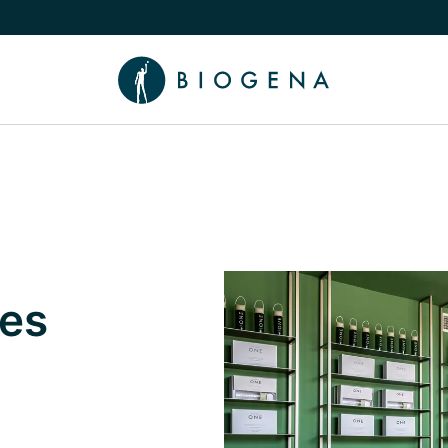
íbeh
núť podmenu Poradca
es