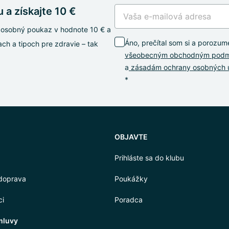
 a získajte 10 €
oj osobný poukaz v hodnote 10 € a
Áno, prečítal som si a porozum
ch a tipoch pre zdravie – tak
všeobecným obchodným pod
a
zásadám ochrany osobných 
*
OBJAVTE
Prihláste sa do klubu
doprava
Poukážky
ci
Poradca
mluvy