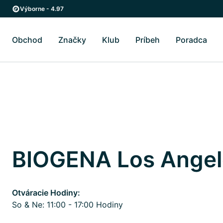
Skip to main content
Skip to main navigation
Výborne - 4.97
Obchod
Značky
Klub
Príbeh
Poradca
Prepnúť podmenu Obchod
Prepnúť podmenu Značky
Prepnúť podmenu Pr
Prep
BIOGENA Los Angel
Otváracie Hodiny:
So & Ne: 11:00 - 17:00 Hodiny