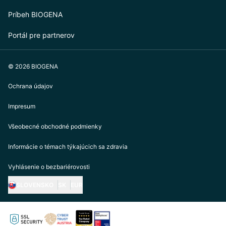
Príbeh BIOGENA
Portál pre partnerov
© 2026 BIOGENA
Ochrana údajov
Impresum
Všeobecné obchodné podmienky
Informácie o témach týkajúcich sa zdravia
Vyhlásenie o bezbariérovosti
SLOVENSKO
SK
EUR
https://biogena.com/de-at
https://biogena.com/de-de
https://biogena.com/de-ch