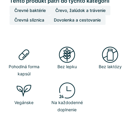
Tento produkt patrí do týchto kategórií
Črevné baktérie
Črevo, žalúdok a trávenie
Črevná sliznica
Dovolenka a cestovanie
Pohodlná forma
Bez lepku
Bez laktózy
kapsúl
Vegánske
Na každodenné
doplnenie