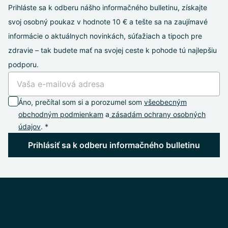
Prihláste sa k odberu nášho informačného bulletinu, získajte
svoj osobný poukaz v hodnote 10 € a tešte sa na zaujímavé
informácie o aktuálnych novinkách, súťažiach a tipoch pre
zdravie – tak budete mať na svojej ceste k pohode tú najlepšiu
podporu.
Áno, prečítal som si a porozumel som
všeobecným
obchodným podmienkam
a
zásadám ochrany osobných
údajov
. *
Prihlásiť sa k odberu informačného bulletinu