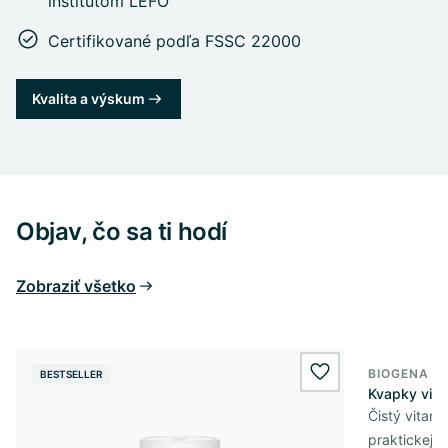
inštitútom LEFO
Certifikované podľa FSSC 22000
Kvalita a výskum
Objav, čo sa ti hodí
Zobraziť všetko
BIOGENA E
BESTSELLER
BESTSELL
wishlist.add
Kvapky vit
Čistý vitam
praktickej 