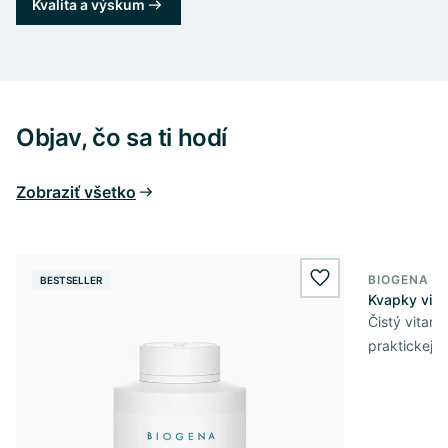
Kvalita a výskum
Objav, čo sa ti hodí
Zobraziť všetko
BIOGENA E
BESTSELLER
BESTSELL
wishlist.add
Kvapky vit
Čistý vitam
praktickej 