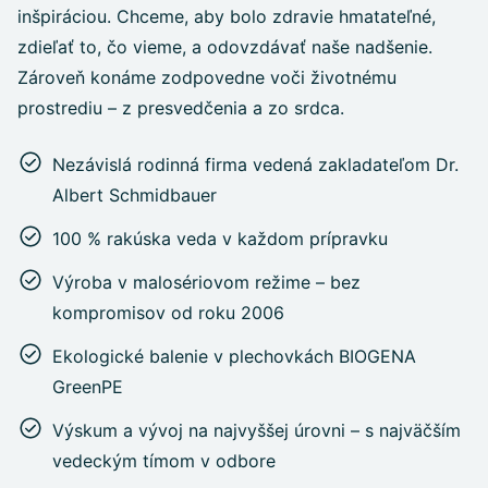
inšpiráciou. Chceme, aby bolo zdravie hmatateľné,
zdieľať to, čo vieme, a odovzdávať naše nadšenie.
Zároveň konáme zodpovedne voči životnému
prostrediu – z presvedčenia a zo srdca.
Nezávislá rodinná firma vedená zakladateľom Dr.
Albert Schmidbauer
100 % rakúska veda v každom prípravku
Výroba v malosériovom režime – bez
kompromisov od roku 2006
Ekologické balenie v plechovkách BIOGENA
GreenPE
Výskum a vývoj na najvyššej úrovni – s najväčším
vedeckým tímom v odbore