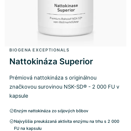
BIOGENA EXCEPTIONALS
Nattokináza Superior
Prémiová nattokináza s originálnou
značkovou surovinou NSK-SD® - 2 000 FU v
kapsule
Enzým nattokináza zo sójových bôbov
Najvyššia preukázaná aktivita enzýmu na trhu s 2 000
FU na kapsulu