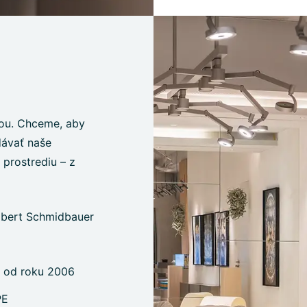
iou. Chceme, aby
dávať naše
prostrediu – z
Albert Schmidbauer
 od roku 2006
PE