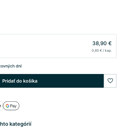
38,90 €
0,65 € / kap.
covných dní
Pridať do košíka
wishlist
hto kategórií