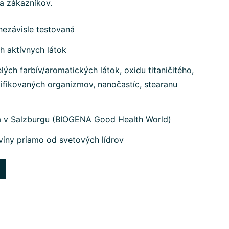
na zákazníkov.
nezávisle testovaná
h aktívnych látok
ých farbív/aromatických látok, oxidu titaničitého,
ifikovaných organizmov, nanočastíc, stearanu
a v Salzburgu (BIOGENA Good Health World)
viny priamo od svetových lídrov