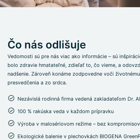
Čo nás odlišuje
Vedomosti sú pre nás viac ako informácie – sú inšpirác
bolo zdravie hmatateľné, zdieľať to, čo vieme, a odovz
nadšenie. Zároveň konáme zodpovedne voči životnému 
presvedčenia a zo srdca.
Nezávislá rodinná firma vedená zakladateľom Dr. 
100 % rakúska veda v každom prípravku
Výroba v malosériovom režime – bez kompromisov
Ekologické balenie v plechovkách BIOGENA Green