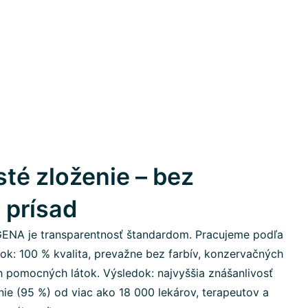
sté zloženie – bez
 prísad
GENA je transparentnosť štandardom. Pracujeme podľa
átok: 100 % kvalita, prevažne bez farbív, konzervačných
h pomocných látok. Výsledok: najvyššia znášanlivosť
ie (95 %) od viac ako 18 000 lekárov, terapeutov a