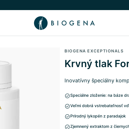
íbeh
núť podmenu Poradca
BIOGENA EXCEPTIONALS
Krvný tlak Fo
Inovatívny špeciálny komp
Speciálne zloženie: na báze dr
Veľmi dobrá vstrebateľnosť vď
Prírodný lykopén z paradajok
Zjemnený extraktom z čiernych