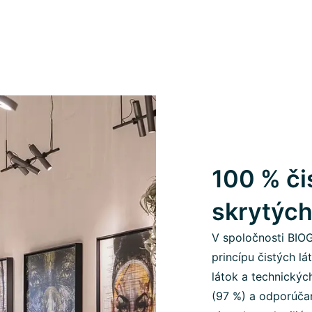
100 % či
skrytých
V spoločnosti BIO
princípu čistých l
látok a technickýc
(97 %) a odporúčan