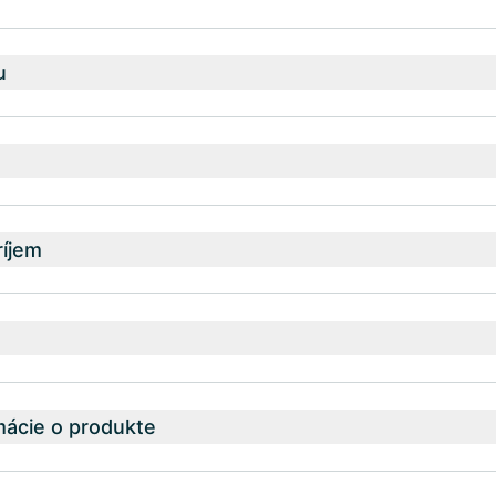
u
íjem
mácie o produkte