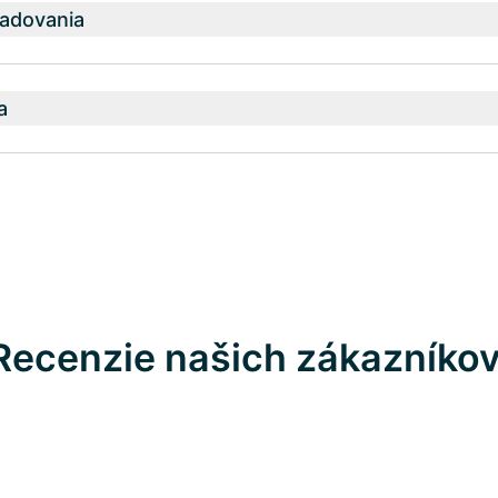
adovania
a
Recenzie našich zákazníko