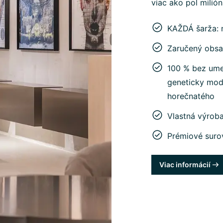
viac ako pol milió
KAŽDÁ šarža: 
Zaručený obsa
100 % bez umel
geneticky mod
horečnatého
Vlastná výrob
Prémiové suro
Viac informácií