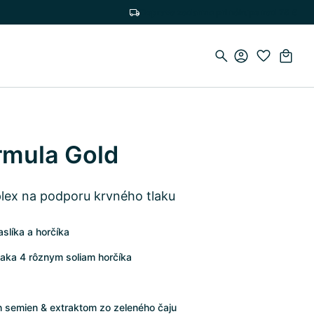
Doprava zadarmo pri nákupe nad 75 €
rmula Gold
lex na podporu krvného tlaku
aslíka a horčíka
aka 4 rôznym soliam horčíka
 semien & extraktom zo zeleného čaju