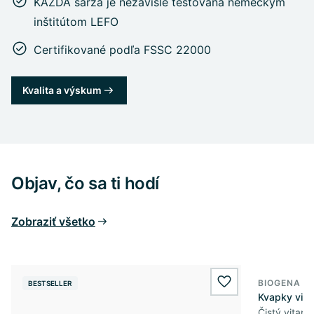
KAŽDÁ šarža je nezávisle testovaná nemeckým
inštitútom LEFO
Certifikované podľa FSSC 22000
Kvalita a výskum
Objav, čo sa ti hodí
Zobraziť všetko
BIOGENA E
BESTSELLER
BESTSELL
wishlist.add
Kvapky vit
Čistý vitam