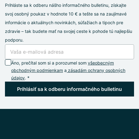
Prihláste sa k odberu nášho informačného bulletinu, získajte
svoj osobný poukaz v hodnote 10 € a tešte sa na zaujímavé
informácie o aktuálnych novinkách, súťažiach a tipoch pre
zdravie – tak budete mať na svojej ceste k pohode tú najlepšiu
podporu.
Áno, prečítal som si a porozumel som
všeobecným
obchodným podmienkam
a
zásadám ochrany osobných
údajov
. *
Prihlásiť sa k odberu informačného bulletinu