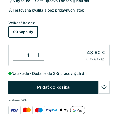
S kyselinou R-alfa-lipoovou obsahujúcou síru
Testovaná kvalita a bez prídavných látok
Veľkosť balenia
90 Kapsuly
43,90 €
0,49 € / kap.
Na sklade
Dodanie do 3-5 pracovných dní
Pridať do košíka
wishlis
vrátane DPH.