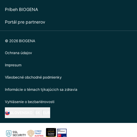
Príbeh BIOGENA
Portál pre partnerov
© 2026 BIOGENA
Ochrana údajov
Impresum
Všeobecné obchodné podmienky
Informácie o témach týkajúcich sa zdravia
Vyhlásenie o bezbariérovosti
SLOVENSKO
SK
EUR
https://biogena.com/de-at
https://biogena.com/de-de
https://biogena.com/de-ch