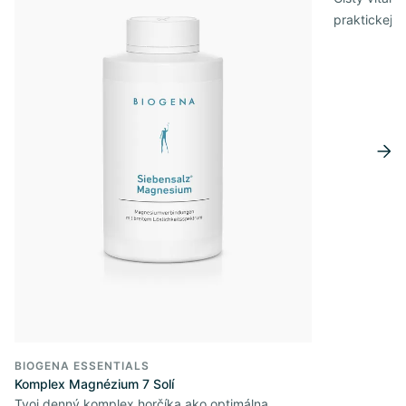
praktickej 
BIOGENA ESSENTIALS
Komplex Magnézium 7 Solí
Tvoj denný komplex horčíka ako optimálna