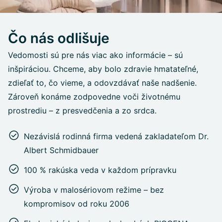
Čo nás odlišuje
Vedomosti sú pre nás viac ako informácie – sú
inšpiráciou. Chceme, aby bolo zdravie hmatateľné,
zdieľať to, čo vieme, a odovzdávať naše nadšenie.
Zároveň konáme zodpovedne voči životnému
prostrediu – z presvedčenia a zo srdca.
Nezávislá rodinná firma vedená zakladateľom Dr.
Albert Schmidbauer
100 % rakúska veda v každom prípravku
Výroba v malosériovom režime – bez
kompromisov od roku 2006