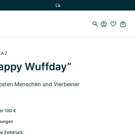
Doprava zadarmo pri nákupe nad 75 €
KAZ
appy Wuffday”
ebsten Menschen und Vierbeiner
der 100 €
chungen
ne Zeitdruck