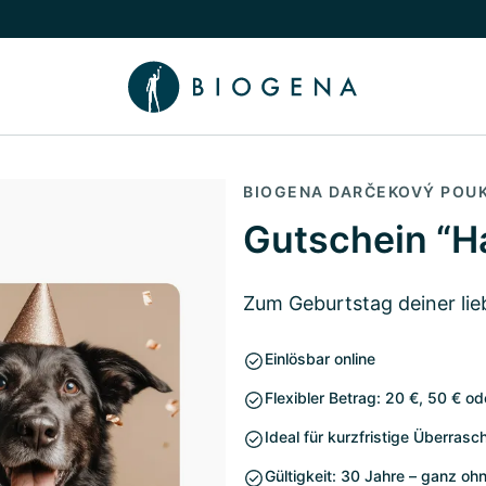
íbeh
núť podmenu Poradca
BIOGENA DARČEKOVÝ POU
Gutschein “H
Zum Geburtstag deiner li
Einlösbar online
Flexibler Betrag: 20 €, 50 € o
Ideal für kurzfristige Überras
Gültigkeit: 30 Jahre – ganz oh