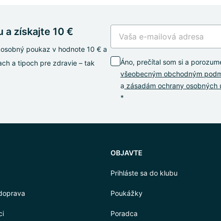
 a získajte 10 €
oj osobný poukaz v hodnote 10 € a
Áno, prečítal som si a porozum
ch a tipoch pre zdravie – tak
všeobecným obchodným pod
a
zásadám ochrany osobných 
*
OBJAVTE
Prihláste sa do klubu
doprava
Poukážky
ci
Poradca