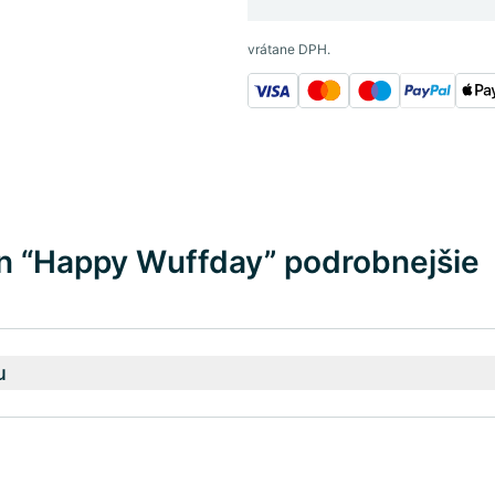
vrátane DPH.
n “Happy Wuffday” podrobnejšie
u