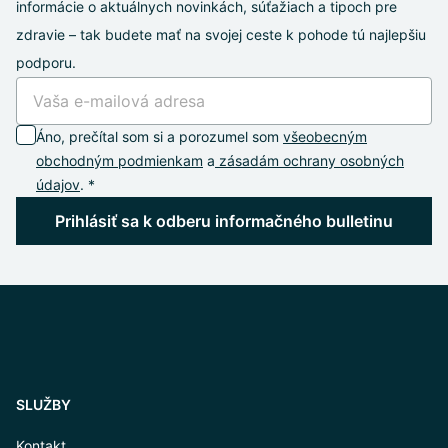
informácie o aktuálnych novinkách, súťažiach a tipoch pre
zdravie – tak budete mať na svojej ceste k pohode tú najlepšiu
podporu.
Áno, prečítal som si a porozumel som
všeobecným
obchodným podmienkam
a
zásadám ochrany osobných
údajov
. *
Prihlásiť sa k odberu informačného bulletinu
SLUŽBY
Kontakt