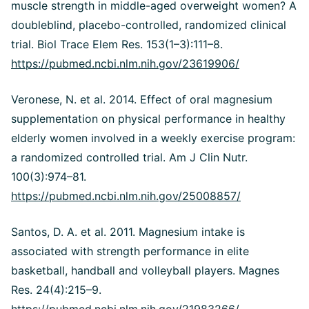
muscle strength in middle-aged overweight women? A
doubleblind, placebo-controlled, randomized clinical
trial. Biol Trace Elem Res. 153(1–3):111–8.
https://pubmed.ncbi.nlm.nih.gov/23619906/
Veronese, N. et al. 2014. Effect of oral magnesium
supplementation on physical performance in healthy
elderly women involved in a weekly exercise program:
a randomized controlled trial. Am J Clin Nutr.
100(3):974–81.
https://pubmed.ncbi.nlm.nih.gov/25008857/
Santos, D. A. et al. 2011. Magnesium intake is
associated with strength performance in elite
basketball, handball and volleyball players. Magnes
Res. 24(4):215–9.
https://pubmed.ncbi.nlm.nih.gov/21983266/