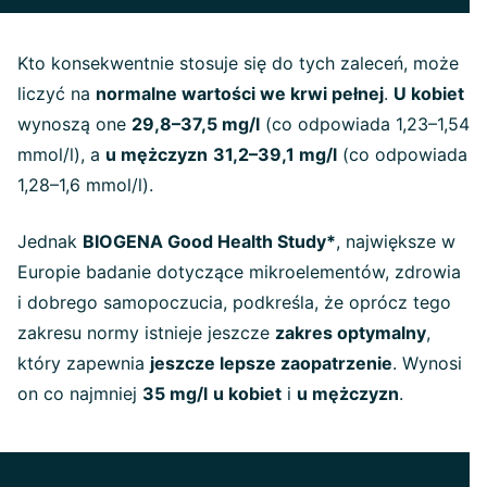
Kto konsekwentnie stosuje się do tych zaleceń, może
liczyć na
normalne wartości we krwi pełnej
.
U kobiet
wynoszą one
29,8–37,5 mg/l
(co odpowiada 1,23–1,54
mmol/l), a
u mężczyzn
31,2–39,1 mg/l
(co odpowiada
1,28–1,6 mmol/l).
Jednak
BIOGENA Good Health Study*
, największe w
Europie badanie dotyczące mikroelementów, zdrowia
i dobrego samopoczucia, podkreśla, że oprócz tego
zakresu normy istnieje jeszcze
zakres optymalny
,
który zapewnia
jeszcze lepsze zaopatrzenie
. Wynosi
on co najmniej
35 mg/l
u kobiet
i
u mężczyzn
.