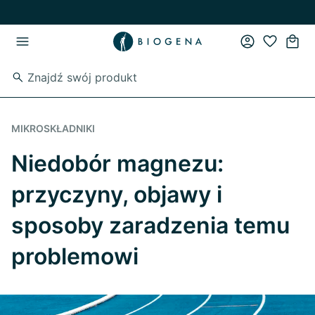
Przejdź do strony głównej
Przejdź do głównego menu
MIKROSKŁADNIKI
Niedobór magnezu:
przyczyny, objawy i
sposoby zaradzenia temu
problemowi