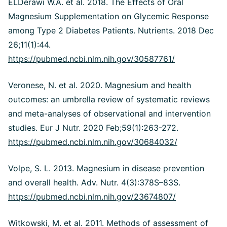
ELDerawi W.A. et al. 2018. The Effects of Oral
Magnesium Supplementation on Glycemic Response
among Type 2 Diabetes Patients. Nutrients. 2018 Dec
26;11(1):44.
https://pubmed.ncbi.nlm.nih.gov/30587761/
Veronese, N. et al. 2020. Magnesium and health
outcomes: an umbrella review of systematic reviews
and meta-analyses of observational and intervention
studies. Eur J Nutr. 2020 Feb;59(1):263-272.
https://pubmed.ncbi.nlm.nih.gov/30684032/
Volpe, S. L. 2013. Magnesium in disease prevention
and overall health. Adv. Nutr. 4(3):378S–83S.
https://pubmed.ncbi.nlm.nih.gov/23674807/
Witkowski, M. et al. 2011. Methods of assessment of