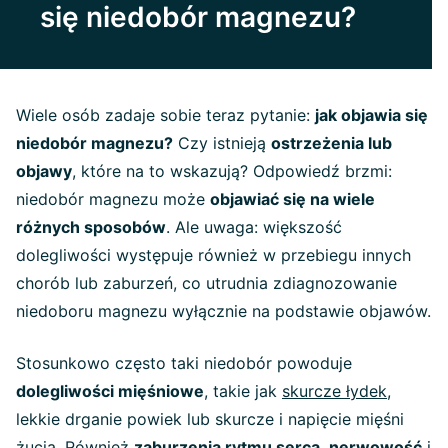
się niedobór magnezu?
Wiele osób zadaje sobie teraz pytanie:
jak objawia się
niedobór magnezu?
Czy istnieją
ostrzeżenia lub
objawy
, które na to wskazują? Odpowiedź brzmi:
niedobór magnezu może
objawiać się na wiele
różnych sposobów
. Ale uwaga: większość
dolegliwości występuje również w przebiegu innych
chorób lub zaburzeń, co utrudnia zdiagnozowanie
niedoboru magnezu wyłącznie na podstawie objawów.
Stosunkowo często taki niedobór powoduje
dolegliwości mięśniowe
, takie jak
skurcze łydek
,
lekkie drganie powiek lub skurcze i napięcie mięśni
żucia. Również
zaburzenia rytmu serca
,
nerwowość
i