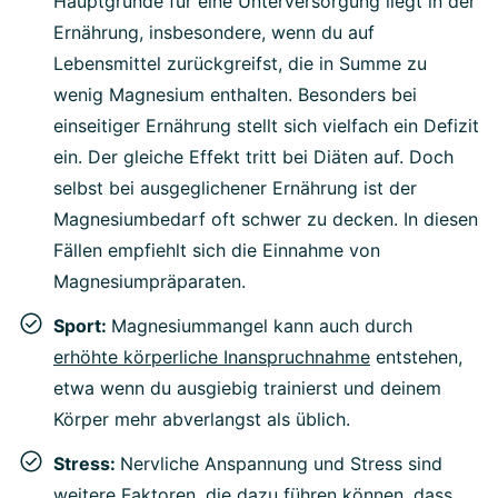
Hauptgründe für eine Unterversorgung liegt in der
Ernährung, insbesondere, wenn du auf
Lebensmittel zurückgreifst, die in Summe zu
wenig Magnesium enthalten. Besonders bei
einseitiger Ernährung stellt sich vielfach ein Defizit
ein. Der gleiche Effekt tritt bei Diäten auf. Doch
selbst bei ausgeglichener Ernährung ist der
Magnesiumbedarf oft schwer zu decken. In diesen
Fällen empfiehlt sich die Einnahme von
Magnesiumpräparaten.
Sport:
Magnesiummangel kann auch durch
erhöhte körperliche Inanspruchnahme
entstehen,
etwa wenn du ausgiebig trainierst und deinem
Körper mehr abverlangst als üblich.
Stress:
Nervliche Anspannung und Stress sind
weitere Faktoren, die dazu führen können, dass